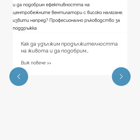
​Избор на центробежен вентилатор
тип A за промишлени вентилационни
системи: Експертен съвет
Виж повече >>
стта
ите

