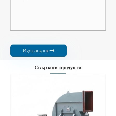
Изпращане

Свързани продукти
тор с ниско
налягане