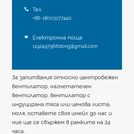
Тел

+86-18003177440
Електронна поща

1192497966dong@gmail.com
За запитвания относно центробежен
вентилатор, нагнетателен
вентилатор, вентилатор с
индуцирана тяга или ценова листа,
моля, оставете своя имейл до нас и
ние ще се свържем в рамките на 24
часа.