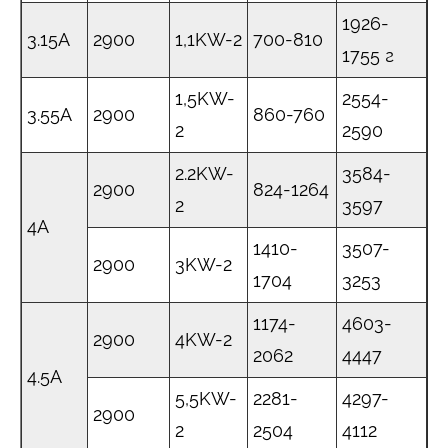
1926-
3.15A
2900
1,1KW-2
700-810
1755 г
1,5KW-
2554-
3.55A
2900
860-760
2
2590
2.2KW-
3584-
2900
824-1264
2
3597
4А
1410-
3507-
2900
3KW-2
1704
3253
1174-
4603-
2900
4KW-2
2062
4447
4.5A
5,5KW-
2281-
4297-
2900
2
2504
4112