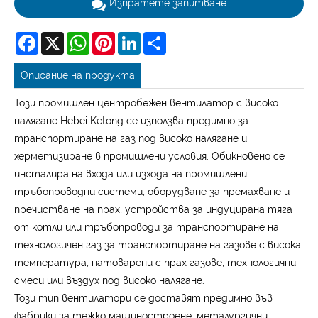
Изпратете запитване
Facebook
X
WhatsApp
Pinterest
LinkedIn
Share
Описание на продукта
Този промишлен центробежен вентилатор с високо
налягане Hebei Ketong се използва предимно за
транспортиране на газ под високо налягане и
херметизиране в промишлени условия. Обикновено се
инсталира на входа или изхода на промишлени
тръбопроводни системи, оборудване за премахване и
пречистване на прах, устройства за индуцирана тяга
от котли или тръбопроводи за транспортиране на
технологичен газ за транспортиране на газове с висока
температура, натоварени с прах газове, технологични
смеси или въздух под високо налягане.
Този тип вентилатори се доставят предимно във
фабрики за тежко машиностроене, металургични