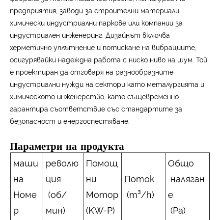
предприятия, заводи за строителни материали,
химически индустриални паркове или компании за
индустриален инженеринг. Дизайнът включва
херметично уплътнение и потискане на вибрациите,
осигурявайки надеждна работа с ниско ниво на шум. Той
е проектиран да отговаря на разнообразните
индустриални нужди на сектори като металургията и
химическото инженерство, като същевременно
гарантира съответствие със стандартите за
безопасност и енергоспестяване.
Параметри на продукта
маши
револю
Помощ
Общо
на
ция
ни
Поток
наляган
Номе
(об/
Мотор
(m³/h)
е
р
мин)
(KW-P)
(Pa)