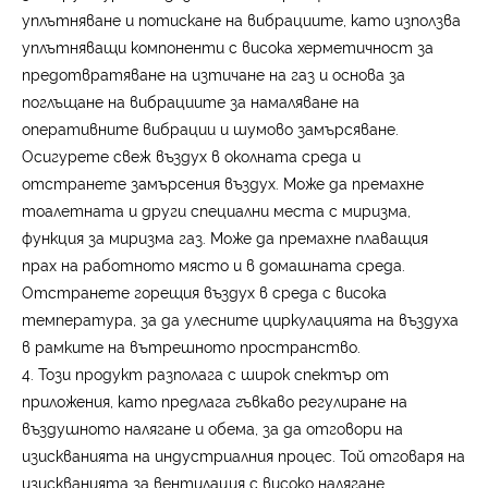
уплътняване и потискане на вибрациите, като използва
уплътняващи компоненти с висока херметичност за
предотвратяване на изтичане на газ и основа за
поглъщане на вибрациите за намаляване на
оперативните вибрации и шумово замърсяване.
Осигурете свеж въздух в околната среда и
отстранете замърсения въздух. Може да премахне
тоалетната и други специални места с миризма,
функция за миризма газ. Може да премахне плаващия
прах на работното място и в домашната среда.
Отстранете горещия въздух в среда с висока
температура, за да улесните циркулацията на въздуха
в рамките на вътрешното пространство.
4. Този продукт разполага с широк спектър от
приложения, като предлага гъвкаво регулиране на
въздушното налягане и обема, за да отговори на
изискванията на индустриалния процес. Той отговаря на
изискванията за вентилация с високо налягане,