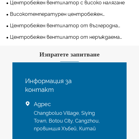
Центробежен вентилатор с високо налягане
Високотемпературен центробежен
вентилатор
Центробежен вентилатор от въглеродна
стомана
Центробежен вентилатор от неръждаема
стомана
Изпратете запитване
Информация за
контакт
Адрес

Changboluo Village, Siying
Town, Botou City, Cangzhou,
провинция Хъбей, Китай