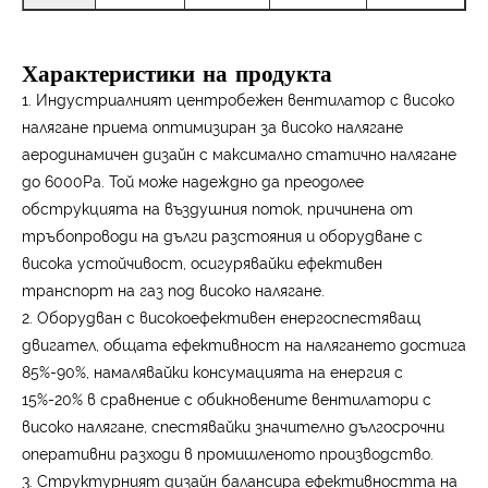
Характеристики на продукта
1. Индустриалният центробежен вентилатор с високо
налягане приема оптимизиран за високо налягане
аеродинамичен дизайн с максимално статично налягане
до 6000Pa. Той може надеждно да преодолее
обструкцията на въздушния поток, причинена от
тръбопроводи на дълги разстояния и оборудване с
висока устойчивост, осигурявайки ефективен
транспорт на газ под високо налягане.
2. Оборудван с високоефективен енергоспестяващ
двигател, общата ефективност на налягането достига
85%-90%, намалявайки консумацията на енергия с
15%-20% в сравнение с обикновените вентилатори с
високо налягане, спестявайки значително дългосрочни
оперативни разходи в промишленото производство.
3. Структурният дизайн балансира ефективността на