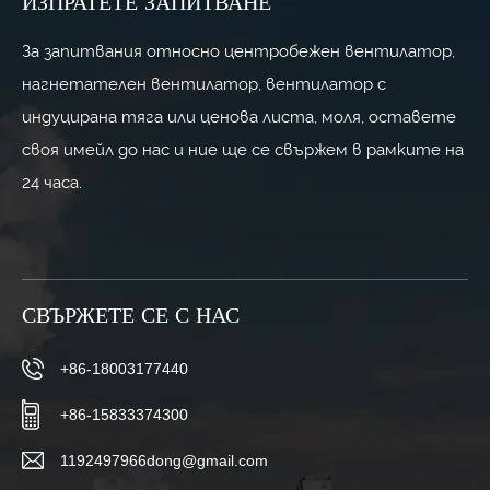
ИЗПРАТЕТЕ ЗАПИТВАНЕ
сметки за
енергия?
За запитвания относно центробежен вентилатор,
нагнетателен вентилатор, вентилатор с
индуцирана тяга или ценова листа, моля, оставете
своя имейл до нас и ние ще се свържем в рамките на
24 часа.
СВЪРЖЕТЕ СЕ С НАС
+86-18003177440
+86-15833374300
1192497966dong@gmail.com