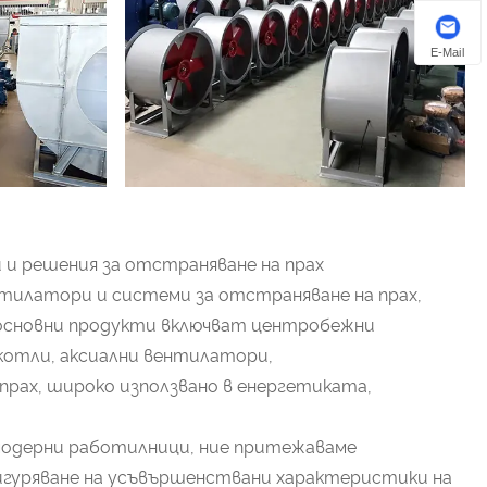
E-Mail
ри и решения за отстраняване на прах
нтилатори и системи за отстраняване на прах,
 основни продукти включват центробежни
котли, аксиални вентилатори,
рах, широко използвано в енергетиката,
 модерни работилници, ние притежаваме
сигуряване на усъвършенствани характеристики на