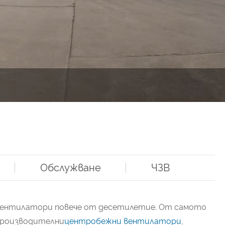
Обслужване
ЧЗВ
лни вентилатори повече от десетилетие. От самото
опроизводителни
центробежни вентилатори
,