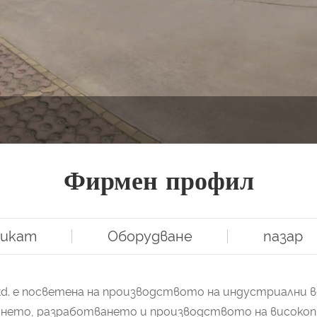
Фирмен профил
икат
Оборудване
пазар
o., Ltd. е посветена на производството на индустриа
дването, разработването и производството на висок