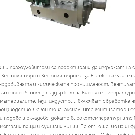
и прахоуловители са проектирани да издържат на с
вентилатори и вентилаторите за високо налягане са
анодобивната и химическата промишленост. Вентила
я и способност да издържат на високи температури,
м материалите. Тези индустрии включват обработка н
роизводство. Освен това, аксиалните вентилатори о
ни подове и складове, докато високотемпературните 
 метални пещи и сушилни линии. По отношение на и
ст в магистрални и железопътни тунели. Освен това