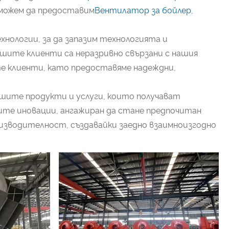
о можем да предоставим
Вентилатор за бойлер
,
нологии, за да запазим технологията и
шите клиенти са неразривно свързани с нашия
е клиенти, като предоставяме надеждни,
нашите продукти и услуги, които получават
ните иновации, ангажиран да стане предпочитан
зводителност, създавайки заедно взаимноизгодно