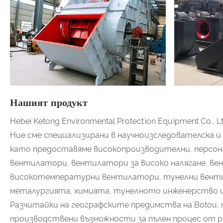
Нашият продукт
Hebei Ketong Environmental Protection Equipment Co
Ние сме специализирани в научноизследователска 
като предоставяме високопроизводителни, персон
вентилатори, вентилатори за високо налягане, в
високотемпературни вентилатори, тунелни вентил
металургията, химията, тунелното инженерство и
Разчитайки на географските предимства на Botou,
производствени възможности за пълен процес от р