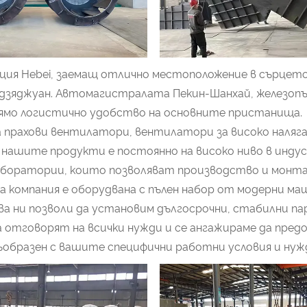
овинция Hebei, заемащ отлично местоположение в сърце
Шъдзяджуан. Автомагистралата Пекин-Шанхай, железоп
лямо логистично удобство на основните пристанища.
а прахови вентилатори, вентилатори за високо наляга
ашите продукти е постоянно на високо ниво в индуст
аборатории, които позволяват производство и монта
а компания е оборудвана с пълен набор от модерни 
а ни позволи да установим дългосрочни, стабилни п
 отговорят на всички нужди и се ангажираме да пре
съобразен с вашите специфични работни условия и нуж