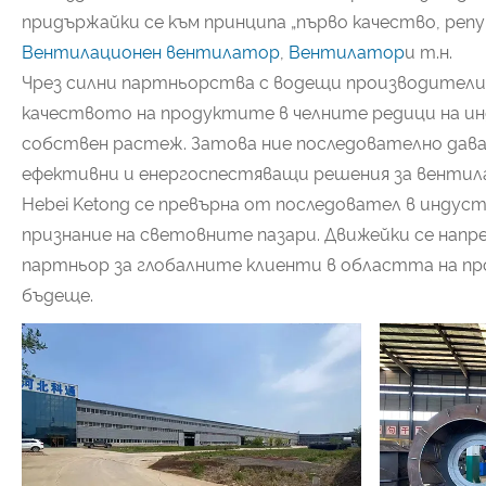
придържайки се към принципа „първо качество, реп
Вентилационен вентилатор
,
Вентилатор
и т.н.
Чрез силни партньорства с водещи производители 
качеството на продуктите в челните редици на ин
собствен растеж. Затова ние последователно дав
ефективни и енергоспестяващи решения за вентил
Hebei Ketong се превърна от последовател в индус
признание на световните пазари. Движейки се напр
партньор за глобалните клиенти в областта на п
бъдеще.