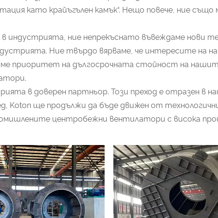
утация като крайъгълен камък“. Нещо повече, ние същ
в индустрията, ние непрекъснато въвеждаме нови тех
дустрията. Ние твърдо вярваме, че интересите на на
аме приоритет на дългосрочната стойност на нашит
атори.
трията в доверен партньор. Този преход е отразен в 
ед, Koton ще продължи да бъде движен от технологич
ромишлените центробежни вентилатори с висока прои