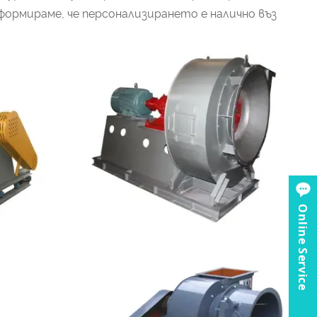
ормираме, че персонализирането е налично въз
Online Service