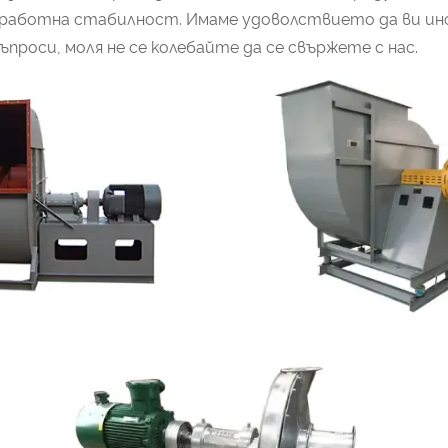
 работна стабилност. Имаме удоволствието да ви инф
проси, моля не се колебайте да се свържете с нас.