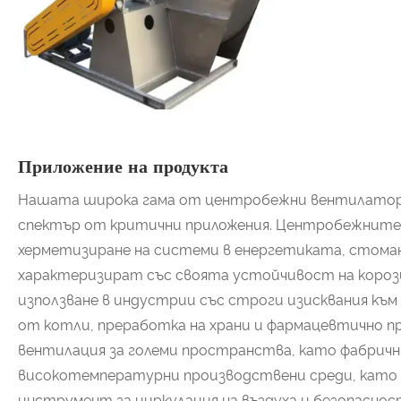
Приложение на продукта
Нашата широка гама от центробежни вентилатори 
спектър от критични приложения. Центробежните 
херметизиране на системи в енергетиката, стом
характеризират със своята устойчивост на корози
използване в индустрии със строги изисквания къ
от котли, преработка на храни и фармацевтично п
вентилация за големи пространства, като фабрич
високотемпературни производствени среди, като
инструмент за циркулация на въздуха и безопасно