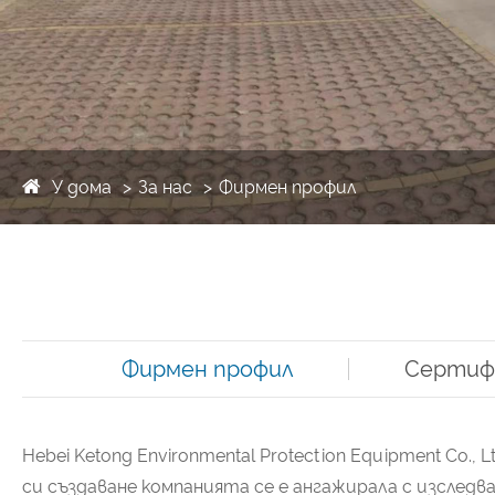
У дома
За нас
Фирмен профил
Фирмен профил
Сертиф
Hebei Ketong Environmental Protection Equipment C
си създаване компанията се е ангажирала с изсле