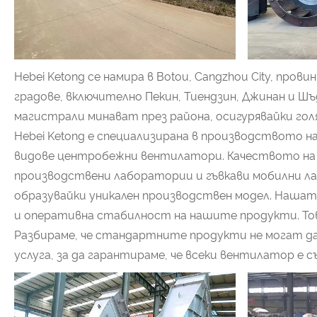
Hebei Ketong се намира в Botou, Cangzhou City, пр
градове, включително Пекин, Тиендзин, Джинан и 
магистрали минават през района, осигурявайки го
Hebei Ketong е специализирана в производството н
видове центробежни вентилатори. Качеството на н
производствени лаборатории и гъвкави мобилни л
образувайки уникален производствен модел. Нашат
и оперативна стабилност на нашите продукти. Тов
Разбираме, че стандартните продукти не могат да
услуга, за да гарантираме, че всеки вентилатор е 