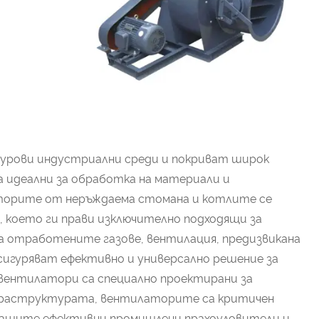
урови индустриални среди и покриват широк
 идеални за обработка на материали и
торите от неръждаема стомана и котлите се
 което ги прави изключително подходящи за
а отработените газове, вентилация, предизвикана
сигуряват ефективно и универсално решение за
вентилатори са специално проектирани за
нфраструктурата, вентилаторите са критичен
, нашите ефективни промишлени прахоуловители и