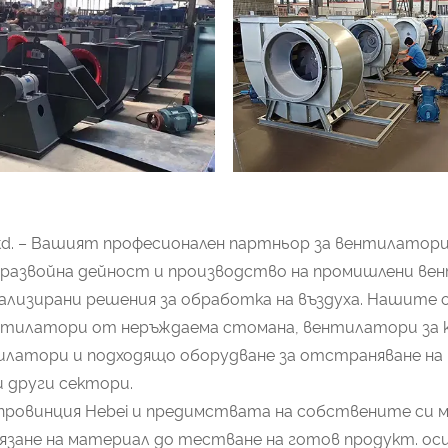
., Ltd. – Вашият професионален партньор за вентилато
и развойна дейност и производство на промишлени ве
ализирани решения за обработка на въздуха. Нашите
ентилатори от неръждаема стомана, вентилатори за 
атори и подходящо оборудване за отстраняване на п
 други сектори.
 провинция Hebei и предимствата на собствените си
язане на материал до тестване на готов продукт. о