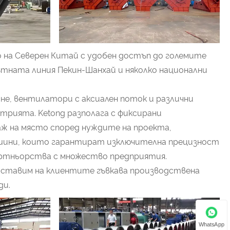
то на Северен Китай с удобен достъп до големите
ътната линия Пекин-Шанхай и няколко национални
не, вентилатори с аксиален поток и различни
рията. Ketong разполага с фиксирани
ж на място според нуждите на проекта,
машини, които гарантират изключителна прецизност
артньорства с множество предприятия.
доставим на клиентите гъвкава производствена
ди.
WhatsApp