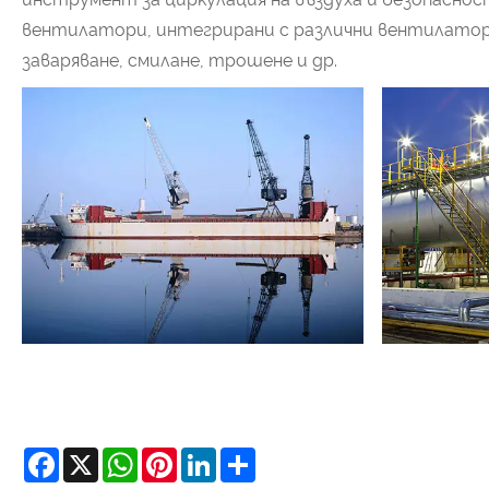
вентилатори, интегрирани с различни вентилатор
заваряване, смилане, трошене и др.
Facebook
X
WhatsApp
Pinterest
LinkedIn
Share