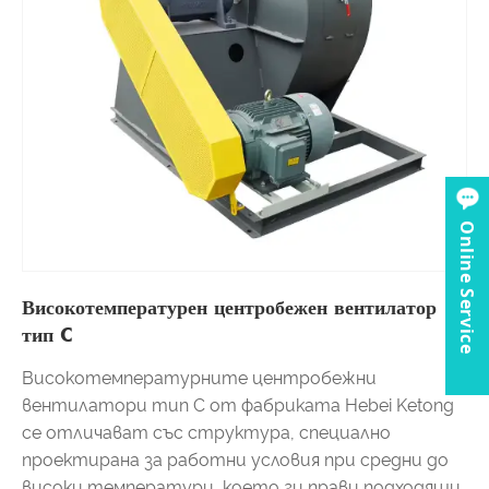
Online Service
Високотемпературен центробежен вентилатор
тип C
Високотемпературните центробежни
вентилатори тип C от фабриката Hebei Ketong
се отличават със структура, специално
проектирана за работни условия при средни до
високи температури, което ги прави подходящи