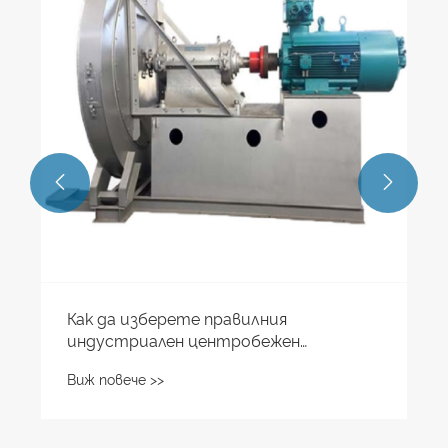
центробежни вентилатори с високо
налягане
Виж повече >>

