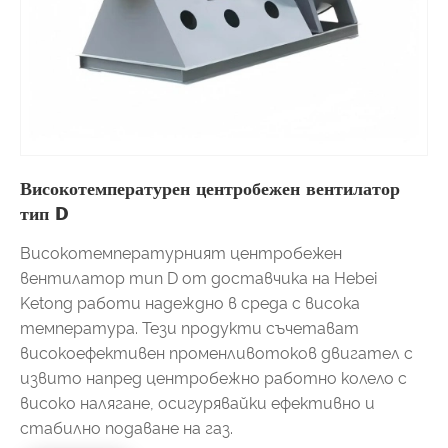
Високотемпературен центробежен вентилатор
тип D
Високотемпературният центробежен
вентилатор тип D от доставчика на Hebei
Ketong работи надеждно в среда с висока
температура. Тези продукти съчетават
високоефективен променливотоков двигател с
извито напред центробежно работно колело с
високо налягане, осигурявайки ефективно и
стабилно подаване на газ.