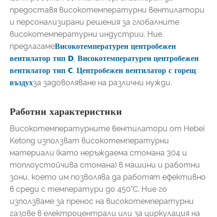
предоставя високотемпературни вентилатори
и персонализирани решения за глобалните
високотемпературни индустрии. Ние
предлагаме
Високотемпературен центробежен
вентилатор тип D
,
Високотемпературен центробежен
вентилатор тип C
,
Центробежен вентилатор с горещ
въздух
за задоволяване на различни нужди.
Работни характеристики
Високотемпературните вентилатори от Hebei
Ketong използват високотемпературни
материали (като неръждаема стомана 304 и
топлоустойчива стомана) в машини и работни
зони, което им позволява да работят ефективно
в среди с температури до 450°C. Ние го
използваме за пренос на високотемпературни
газове в електроцентрали или за циркулация на