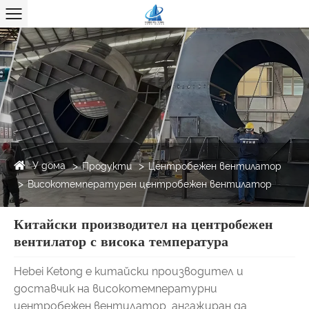
У дома
Продукти
Центробежен вентилатор
Високотемпературен центробежен вентилатор
Китайски производител на центробежен
вентилатор с висока температура
Hebei Ketong е китайски производител и
доставчик на високотемпературни
центробежен вентилатор, ангажиран да