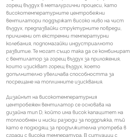
горещ въздух в металургични процеси, като
високотемпературните центробежни
вентилатори поддържат високо ниво на чист
въздух, предпазвайки структурните повреди,
причинени от екстремни температурни
колебания, подпомагайки индустриалното
развитие. Те могат също така да се комбинират
с вентилатор за горещ въздух за приложения,
които изискват горещ въздух, което
допълнително увеличава способността за
посрещане на топлинните изисквания.
Дизайнът на високотемпературния
центробежен вентилатор се основава на
дизайна тип D, който има висок капацитет на
топлообмен и ниски разходи за поддръжка, тъй
като е подходящ за продължителна употреба в
сгради с висока температура. В ситуации с