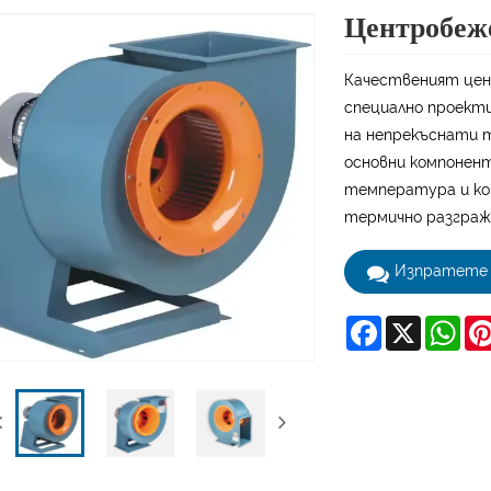
Центробеже
Качественият цен
специално проект
на непрекъснати 
основни компонент
температура и ко
термично разграж
Изпратете 
Facebook
X
Wha