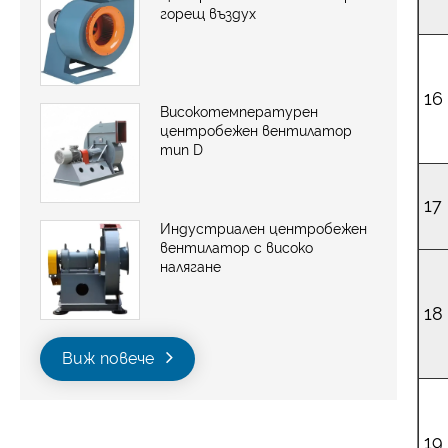
горещ въздух
16
Високотемпературен
центробежен вентилатор
тип D
17
Индустриален центробежен
вентилатор с високо
налягане
18
Виж повече
19