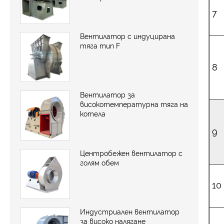
7
Вентилатор с индуцирана
тяга тип F
8
Вентилатор за
високотемпературна тяга на
котела
9
Центробежен вентилатор с
голям обем
10
Индустриален вентилатор
за високо налягане