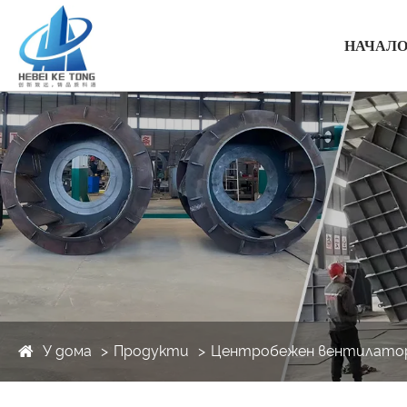
НАЧАЛ
У дома
Продукти
Центробежен вентилато