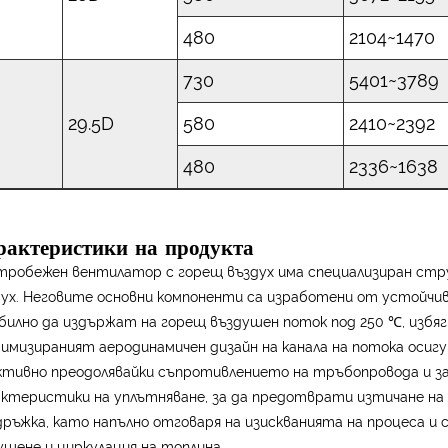
480
2104~1470
730
5401~3789
29.5D
580
2410~2392
480
2336~1638
рактеристики на продукта
тробежен вентилатор с горещ въздух има специализиран стр
дух. Неговите основни компоненти са изработени от устойчив
билно да издържат на горещ въздушен поток под 250 ℃, избя
имизираният аеродинамичен дизайн на канала на потока осигу
ктивно преодолявайки съпротивлението на тръбопровода и з
актеристики на уплътняване, за да предотврати изтичане на 
дръжка, като напълно отговаря на изискванията на процеса 
ушене и циркулация на топлина.