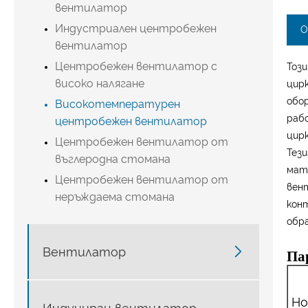
вентилатор
Индустриален центробежен
О
вентилатор
Центробежен вентилатор с
Тоз
високо налягане
цирк
обо
Високотемпературен
раб
центробежен вентилатор
цир
Центробежен вентилатор от
Тез
въглеродна стомана
мате
Центробежен вентилатор от
вен
неръждаема стомана
кон
обр

Вентилатор
Па
Н