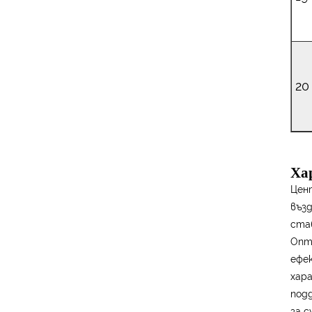
20
Ха
Цен
въз
ста
Опт
ефе
хар
под
за с