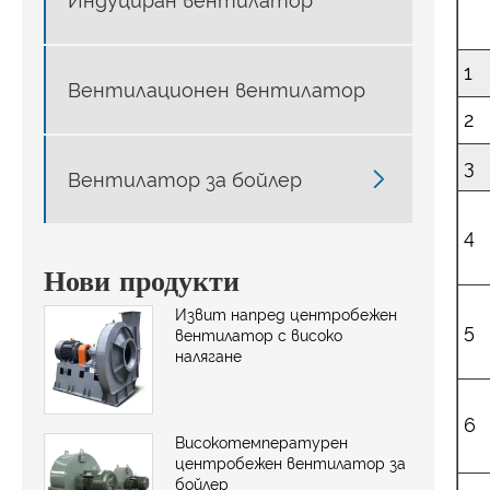
Индуциран вентилатор
1
Вентилационен вентилатор
2
3

Вентилатор за бойлер
4
Нови продукти
Извит напред центробежен
5
вентилатор с високо
налягане
6
Високотемпературен
центробежен вентилатор за
бойлер