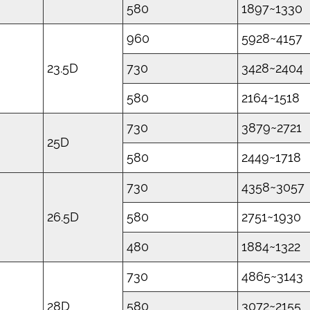
580
1897~1330
960
5928~4157
23.5D
730
3428~2404
580
2164~1518
730
3879~2721
25D
580
2449~1718
730
4358~3057
26.5D
580
2751~1930
480
1884~1322
730
4865~3143
28D
580
3072~2155