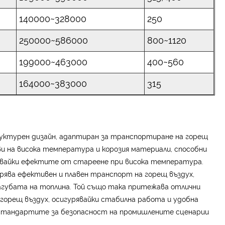
140000~328000
250
250000~586000
800~1120
199000~463000
400~560
164000~383000
315
уктурен дизайн, адаптиран за транспортиране на горещ
и на висока температура и корозия материали, способни
гвайки ефектите от стареене при висока температура.
рява ефективен и плавен транспорт на горещ въздух,
агубата на топлина. Той също така притежава отлични
горещ въздух, осигурявайки стабилна работа и удобна
и стандартите за безопасност на промишлените сценарии