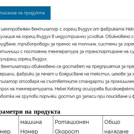
писание на продукта
и центробежен вентилатор с горещ въздух от фабриката Hebe
улация на горещ въздух в индустриални условия. Обикновено с
рудване, тръбопроводи за пренос на топлина, системи за горе
отилници с постоянна температура за транспортиране на сух
кулиращ горещ въздух.
и вентилатори обикновено се доставят на предприятия за пре
риали, фабрики за печат и боядисване на текстил, цехове за
тилатор отговаря на съответните стандарти за промишлен 
трол на температурата. Hebei Ketong осигурява високоефект
аботка на групови поръчки, достъп до запаси при поискване и
раметри на продукта
машина
Ротационен
Общо
омер
Номер
Скорост
налягане