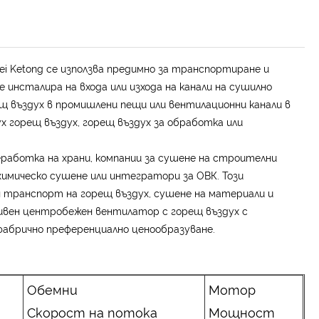
i Ketong се използва предимно за транспортиране и
е инсталира на входа или изхода на канали на сушилно
щ въздух в промишлени пещи или вентилационни канали в
 горещ въздух, горещ въздух за обработка или
работка на храни, компании за сушене на строителни
 химическо сушене или интегратори за ОВК. Този
транспорт на горещ въздух, сушене на материали и
ивен центробежен вентилатор с горещ въздух с
 фабрично преференциално ценообразуване.
Обемни
Мотор
Скорост на потока
Мощност