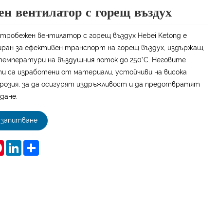
н вентилатор с горещ въздух
тробежен вентилатор с горещ въздух Hebei Ketong е
иран за ефективен транспорт на горещ въздух, издържащ
температури на въздушния поток до 250°C. Неговите
и са изработени от материали, устойчиви на висока
розия, за да осигурят издръжливост и да предотвратят
дане.
запитване
tsApp
Pinterest
LinkedIn
Share