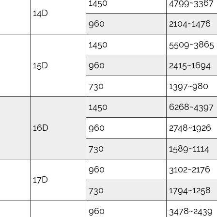
1450
4799~3367
14D
960
2104~1476
1450
5509~3865
15D
960
2415~1694
730
1397~980
1450
6268~4397
16D
960
2748~1926
730
1589~1114
960
3102~2176
17D
730
1794~1258
960
3478~2439