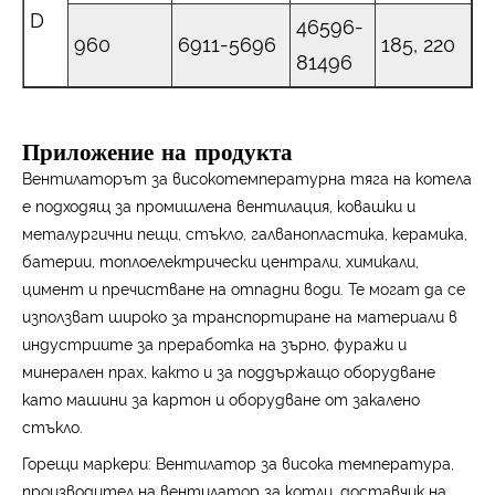
D
46596-
960
6911-5696
185, 220
81496
Приложение на продукта
Вентилаторът за високотемпературна тяга на котела
е подходящ за промишлена вентилация, ковашки и
металургични пещи, стъкло, галванопластика, керамика,
батерии, топлоелектрически централи, химикали,
цимент и пречистване на отпадни води. Те могат да се
използват широко за транспортиране на материали в
индустриите за преработка на зърно, фуражи и
минерален прах, както и за поддържащо оборудване
като машини за картон и оборудване от закалено
стъкло.
Горещи маркери: Вентилатор за висока температура,
производител на вентилатор за котли, доставчик на