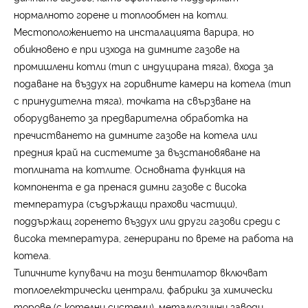
нормалното горене и топлообмен на котли.
Местоположението на инсталацията варира, но
обикновено е при изхода на димните газове на
промишлени котли (тип с индуцирана тяга), входа за
подаване на въздух на горивните камери на котела (тип
с принудителна тяга), точката на свързване на
оборудването за предварителна обработка на
пречистването на димните газове на котела или
предния край на системите за възстановяване на
топлината на котлите. Основната функция на
компонента е да пренася димни газове с висока
температура (съдържащи прахови частици),
поддържащ горенето въздух или други газови среди с
висока температура, генерирани по време на работа на
котела.
Типичните купувачи на този вентилатор включват
топлоелектрически централи, фабрики за химически
торове (с котелни системи), металургични заводи