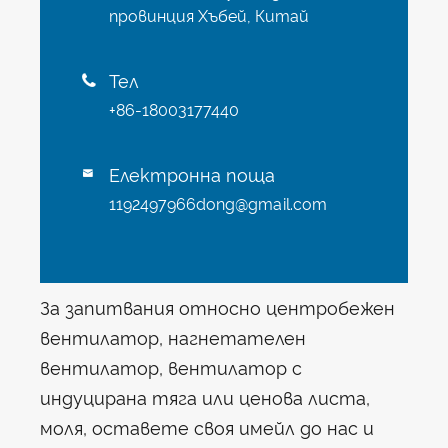
провинция Хъбей, Китай
Тел

+86-18003177440
Електронна поща

1192497966dong@gmail.com
За запитвания относно центробежен
вентилатор, нагнетателен
вентилатор, вентилатор с
индуцирана тяга или ценова листа,
моля, оставете своя имейл до нас и