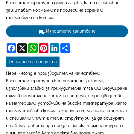
високотемпературни димни газове, като ефективно
защитават нормалните процеси на горене и
топлообмен на котела.
Изпратете запитване
Facebook
X
WhatsApp
Pinterest
LinkedIn
Share
Описание на продукта
Hebei Ketong е производител на качествени
високотемпературни вентилатори за котли,
използвани главно за принудителна тяга или индуцирана
тяга в промишлени котелни системи, с производство
на материали, устойчиви на висока температура (като
топлоустойчиви колела и корпуси от легирана стомана)
и специални уплътнителни структури, за да осигурят
стабилна работа при среда с висока температура на
димните газове, като ефективно поддържат