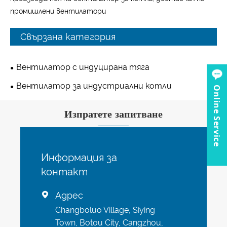
промишлени вентилатори
Свързана категория
Вентилатор с индуцирана тяга
Вентилатор за индустриални котли
Online Service
Изпратете запитване
Информация за
контакт
Адрес

Changboluo Village, Siying
Town, Botou City, Cangzhou,