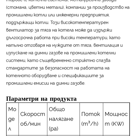
(стомана, цветни метали), компании за производство на
промишлени котли или инженерни предприятия,
поддържащи котли. Този високотемпературен
вентилатор за тяга на котела може да издържи
дългосрочна работа при високи температури, като
напълно отговаря на нуждите от тяга, вентилация и
изпускане на димни газове на промишлени котелни
системи, като същевременно стриктно спазва
стандартите за безопасност на работата на
котелното оборудване и спецификациите за
промишлени емисии на димни газове.
Параметри на продукта
Мо
Общо
Скорост
Поток
Мощнос
де
налягане
об/мин
(m³/h)
т (KW)
л
(pa)