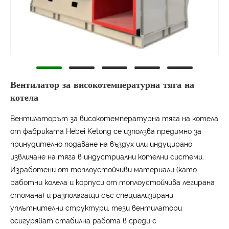
Вентилатор за високотемпературна тяга на
котела
Вентилаторът за високотемпературна тяга на котела
от фабриката Hebei Ketong се използва предимно за
принудително подаване на въздух или индуцирано
извличане на тяга в индустриални котелни системи.
Изработени от топлоустойчиви материали (като
работни колела и корпуси от топлоустойчива легирана
стомана) и разполагащи със специализирани
уплътнителни структури, тези вентилатори
осигуряват стабилна работа в среди с