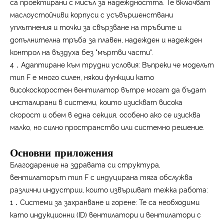
са проектирани с мисъл за надеждността. Те включват
маслоустойчиви корпуси с усъвършенствани
уплътнения и точки за свързване на тръбите и
допълнителна тръба за плавен, надежден и надежден
контрол на въздуха без "мъртви части".
4．Адаптиране към трудни условия: Въпреки че моделът
тип F е много силен, някои функции като
високоскоростен вентилатор вътре могат да бъдат
инсталирани в системи, които изискват висока
скорост и обем в една секция, особено ако се изисква
малко, но силно пространство или системно решение.
Основни приложения
Благодарение на здравата си структура,
вентилаторът тип F с индуцирана тяга обслужва
различни индустрии, които извършват тежка работа:
1．Системи за захранване и горене: Те са необходими
като индукционни (ID) вентилатори и вентилатори с