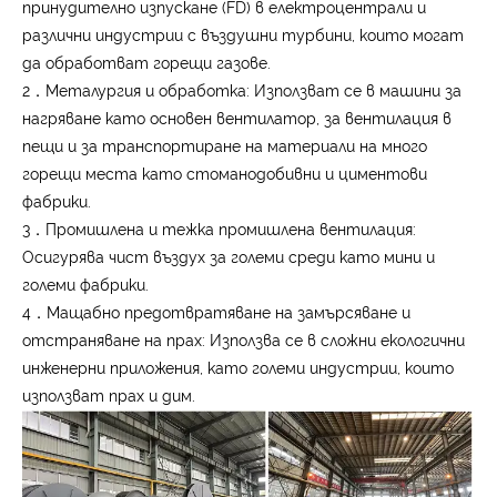
принудително изпускане (FD) в електроцентрали и
различни индустрии с въздушни турбини, които могат
да обработват горещи газове.
2．Металургия и обработка: Използват се в машини за
нагряване като основен вентилатор, за вентилация в
пещи и за транспортиране на материали на много
горещи места като стоманодобивни и циментови
фабрики.
3．Промишлена и тежка промишлена вентилация:
Осигурява чист въздух за големи среди като мини и
големи фабрики.
4．Мащабно предотвратяване на замърсяване и
отстраняване на прах: Използва се в сложни екологични
инженерни приложения, като големи индустрии, които
използват прах и дим.