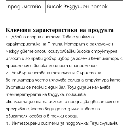
предимство
висок въздушен поток
Ключови характеристики на продукта
1．Двойна опорна система: Това е уникална
характеристика на F-типа. Моторът е разположен
между двете опори, осигурявайки висока структурна
цялост и го прави добър избор за големи вентилатори с
приложения с висока мощност и напрежение.
2．Усъвършенствана технология: Сърцето на
вентилатора често използва солидна структура като
въртящи се перки с един вал. Този дизайн намалява
температурата на въздуха, повишава
експлоатационната цялост и предпазва двигателя от
прегряване, което води до по-дълъг живот на
двигателя, особено в тежки среди.
3．Интегрирани системи за поддръжка: Тези слушалки