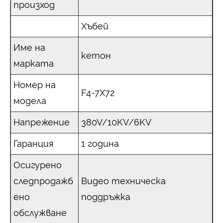
произход
Хъбей
Име на
кетон
марката
Номер на
F4-7X72
модела
Напрежение
380V/10KV/6KV
Гаранция
1 година
Осигурено
следпродажб
Видео техническа
ено
поддръжка
обслужване