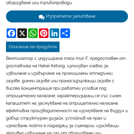
оборудване или тръбопроводи.
Изпратете запитване
Facebook
X
WhatsApp
Pinterest
LinkedIn
Share
Описание на продукта
Вентилатор с индуцирана тяга тип F, предоставен от
доставчика на Hebei Ketong, използван главно за
извличане и изхвърляне на промишлени отпадъчни
газове, димни газове или прахосъдържащи газове с
висока концентрация при работни условия под
отрицателно налягане, характеризиращ се със силен
капацитет на засмукване на отрицателно налягане,
ефективна производителност на изсмукване на въздух и
добър структурен дизайн, устойчив на прах и
износване, който е подходящ за сценарии, изискващи
активно извличане на газ от оборудване или