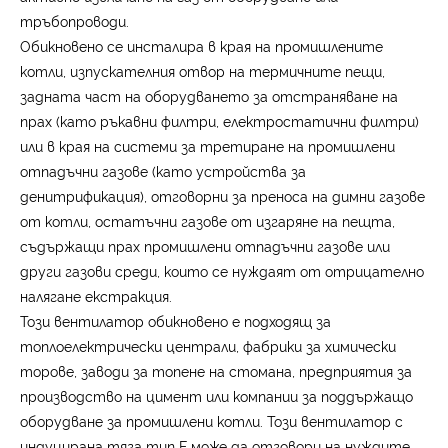
тръбопроводи.
Обикновено се инсталира в края на промишлените
котли, изпускателния отвор на термичните пещи,
задната част на оборудването за отстраняване на
прах (като ръкавни филтри, електростатични филтри)
или в края на системи за третиране на промишлени
отпадъчни газове (като устройства за
денитрификация), отговорни за преноса на димни газове
от котли, остатъчни газове от изгаряне на пещта,
съдържащи прах промишлени отпадъчни газове или
други газови среди, които се нуждаят от отрицателно
налягане екстракция.
Този вентилатор обикновено е подходящ за
топлоелектрически централи, фабрики за химически
торове, заводи за топене на стомана, предприятия за
производство на цимент или компании за поддържащо
оборудване за промишлени котли. Този вентилатор с
индуцирана тяга тип F може да отговори на нуждите