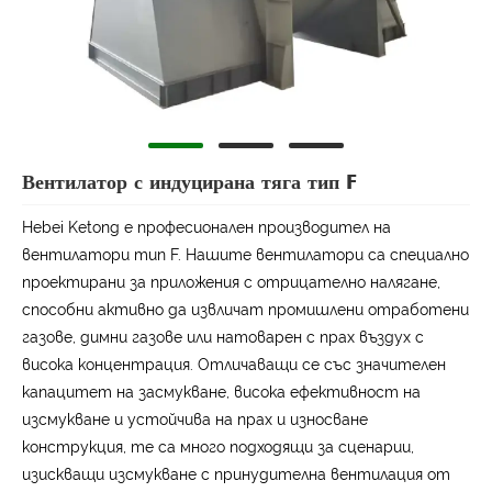
Вентилатор с индуцирана тяга тип F
Hebei Ketong е професионален производител на
вентилатори тип F. Нашите вентилатори са специално
проектирани за приложения с отрицателно налягане,
способни активно да извличат промишлени отработени
газове, димни газове или натоварен с прах въздух с
висока концентрация. Отличаващи се със значителен
капацитет на засмукване, висока ефективност на
изсмукване и устойчива на прах и износване
конструкция, те са много подходящи за сценарии,
изискващи изсмукване с принудителна вентилация от