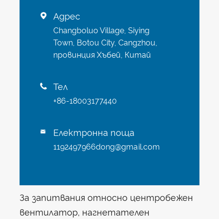
Адрес

Changboluo Village, Siying
Town, Botou City, Cangzhou,
провинция Хъбей, Китай
Тел

+86-18003177440
Електронна поща

1192497966dong@gmail.com
За запитвания относно центробежен
вентилатор, нагнетателен