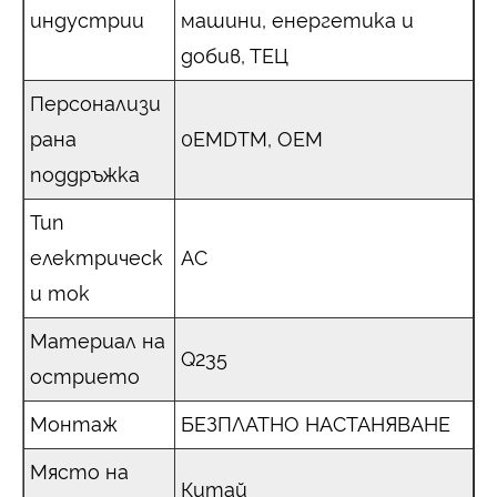
индустрии
машини, енергетика и
добив, ТЕЦ
Персонализи
рана
0EMDTM, OEM
поддръжка
Тип
електрическ
AC
и ток
Материал на
Q235
острието
Монтаж
БЕЗПЛАТНО НАСТАНЯВАНЕ
Място на
Китай