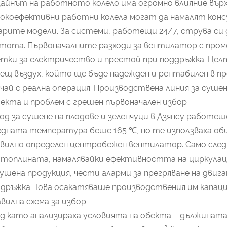
айнът на работното колело има огромно влияние вър
окоефективни работни колела могат да намалят консум
рите модели. За системи, работещи 24/7, струва си 
тота. Първоначалните разходи за вентилатор с пром
тки за електричество и престой при поддръжка. Цел
ещ въздух, който ще бъде надежден и рентабилен в про
чай с реална операция: Производствена линия за суше
екта и проблем с грешен първоначален избор
од за сушене на плодове и зеленчуци в Дзянсу работеш
едната температура беше 165 ℃, но те използваха 
вилно определен центробежен вентилатор. Само след
топлината, намалявайки ефективността на циркулац
ушена продукция, чести аларми за прегряване на двига
дръжка. Това осакатяваше производствения им капац
вилна схема за избор
д като анализираха условията на обекта – дължината