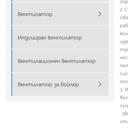
гор
2. 

Вентилатор
Обе
ра
кол
Индуциран вентилатор
иде
тун
нос
Вентилационен вентилатор
пот
сис
точ

Вентилатор за бойлер
3. 
въг
суш
· 1
отл