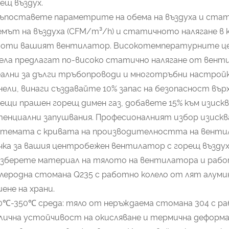
ещ въздух.
Съпоставете параметрите на обема на въздуха и ста
мът на въздуха (CFM/m³/h) и статичното налягане в
боти вашият вентилатор. Високотемпературните це
ела предлагат по-високо статично налягане от венти
ални за дълги тръбопроводи и многотръбни настройк
ели, винаги създавайте 10% запас на безопасност върх
ещи прашен горещ димен газ, добавете 15% към изиск
енциални запушвания. Професионалният избор изискв
темата с кривата на производителността на вентил
ка за вашия центробежен вентилатор с горещ въздух
Изберете материал на тялото на вентилатора и рабо
леродна стомана Q235 с работно колело от лят алуми
ене на храни.
80℃-350℃ среда: тяло от неръждаема стомана 304 с р
ична устойчивост на окисляване и термична деформа