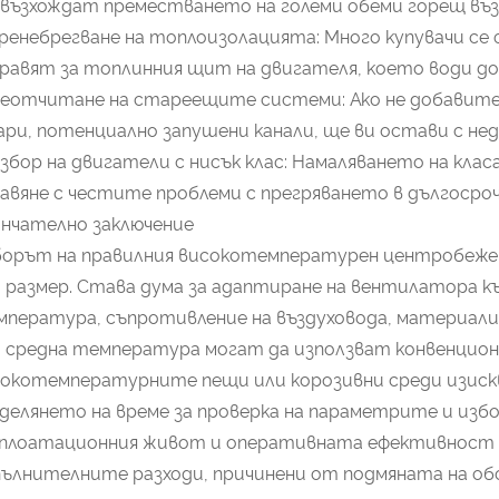
възхождат преместването на големи обеми горещ възду
Пренебрегване на топлоизолацията: Много купувачи се
равят за топлинния щит на двигателя, което води до
Неотчитане на стареещите системи: Ако не добавите 
ри, потенциално запушени канали, ще ви остави с не
Избор на двигатели с нисък клас: Намаляването на класа
авяне с честите проблеми с прегряването в дългосроч
нчателно заключение
орът на правилния високотемпературен центробежен
 размер. Става дума за адаптиране на вентилатора к
пература, съпротивление на въздуховода, материали
 средна температура могат да използват конвенцион
сокотемпературните пещи или корозивни среди изис
елянето на време за проверка на параметрите и избо
сплоатационния живот и оперативната ефективност 
ълнителните разходи, причинени от подмяната на о