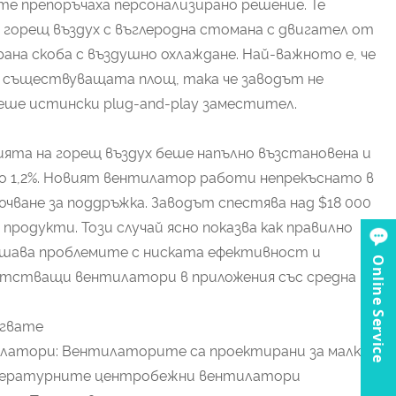
те препоръчаха персонализирано решение. Те
горещ въздух с въглеродна стомана с двигател от
рана скоба с въздушно охлаждане. Най-важното е, че
 съществуващата площ, така че заводът не
еше истински plug-and-play заместител.
ята на горещ въздух беше напълно възстановена и
о 1,2%. Новият вентилатор работи непрекъснато в
ючване за поддръжка. Заводът спестява над $18 000
продукти. Този случай ясно показва как правилно
шава проблемите с ниската ефективност и
Online Service
етстващи вентилатори в приложения със средна
ягвате
латори: Вентилаторите са проектирани за малки
емпературните центробежни вентилатори