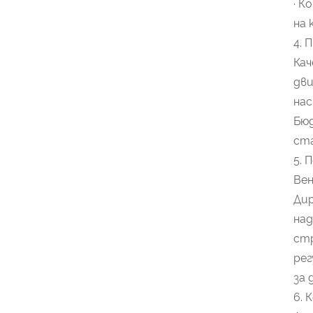
· К
на 
4. 
Ка
дви
нас
Бюд
ста
5.
Вен
Дир
над
стр
рег
за 
6. 