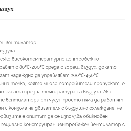
ъздух
жен вентилатор
ъздуха
всяко високотемпературно центробежно
равят с 80℃-200℃ среда с горещ въздух, докато
огат надеждно да управляват 200℃-450℃
ична точка, която много потребители пропускат, е
телната средна температура на въздуха. Ако
ите вентилатори от чугун просто няма да работят.
н с конзола на двигателя с въздушно охлаждане, не
ервизите е опитът да се използва обикновен
пециално конструиран центробежен вентилатор с