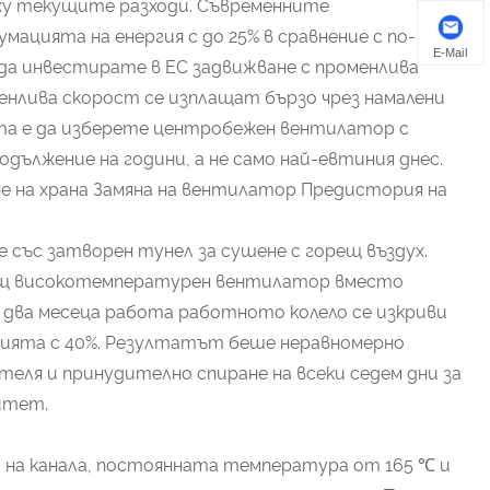
ху текущите разходи. Съвременните
ацията на енергия с до 25% в сравнение с по-
E-Mail
да инвестирате в EC задвижване с променлива
енлива скорост се изплащат бързо чрез намалени
та е да изберете центробежен вентилатор с
дължение на години, а не само най-евтиния днес.
не на храна Замяна на вентилатор Предистория на
е със затворен тунел за сушене с горещ въздух.
общ високотемпературен вентилатор вместо
 два месеца работа работното колело се изкриви
ията с 40%. Резултатът беше неравномерно
теля и принудително спиране на всеки седем дни за
итет.
 на канала, постоянната температура от 165 ℃ и