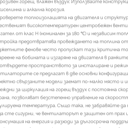
орозивен горещ, влажен въздух: Използвайте конструк
киселинна и алкална корозия.
Проверете топлоизолацията на двигателя и структу
чественият високотемпературен центробежен вентил
гател от клас H (номинален за 180 ℃) и независим топ
тройка предотвратява провеждането на топлина от 
жетните фенове често пропускат тази критична топ
реене на бобината и изгаряне на двигателя в рамкит
 Потвърдете пространството за инсталиране и режи
тилаторите се предлагат в две основни конфигурации
ектно свързаните модели заемат по-малко място и и
еждни за циркулация на горещ въздух с постоянна ско
ана, позволяват безстепенно управление на скоростта
улируема температура. Също така, не забравяйте да п
да сте сигурни, че вентилаторът е защитен от прах 
Консумация на енергия и разходи за дългосрочна поддръ