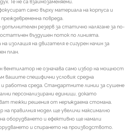
х. Те не са взаимозаменяеми.
 фокусират само върху материала на корпуса и
 преждевременна повреда.
допълнителен резерв за статично налягане за по-
достатъчен въздушен поток по линията.
 на изолация на двигателя е сигурен начин за
ен план.
 вентилатор не означава само избор на мощност
ъм вашите специфични условия: средна
 и работна среда. Стандартните линии за сушене
ални персонализирани единици, докато
кват тежки решения от неръждаема стомана.
р на правилния модел ще увеличи максимално
на оборудването и ефективно ще намали
борудването и спирането на производството.