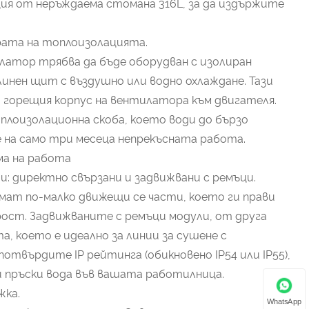
ция от неръждаема стомана 316L, за да издържите
рата на топлоизолацията.
атор трябва да бъде оборудван с изолиран
линен щит с въздушно или водно охлаждане. Тази
горещия корпус на вентилатора към двигателя.
лоизолационна скоба, което води до бързо
е на само три месеца непрекъсната работа.
ма на работа
: директно свързани и задвижвани с ремъци.
мат по-малко движещи се части, което ги прави
рост. Задвижваните с ремъци модули, от друга
, което е идеално за линии за сушене с
отвърдите IP рейтинга (обикновено IP54 или IP55),
и пръски вода във вашата работилница.
жка.
WhatsApp