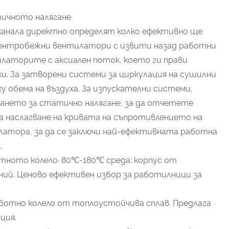
тичното налягане
 канала директно определят колко ефективно ще
нтробежни вентилатори с извити назад работни
латорите с аксиален поток, което ги прави
и. За затворени системи за циркулация на сушилни
у обема на въздуха. За изпускателни системи,
ването за статично налягане, за да отчетете
а наслагване на кривата на съпротивлението на
атора, за да се заключи най-ефективната работна
.
тното колело· 80℃-180℃ среда: корпус от
ний. Ценово ефективен избор за работилници за
аботно колело от топлоустойчива сплав. Предлага
ция.