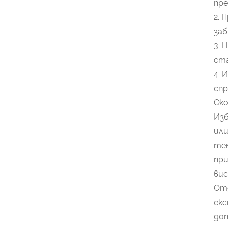
пре
2. 
заб
3. 
ста
4. 
спр
Око
Изб
или
тем
при
ви
Отд
ек
доп