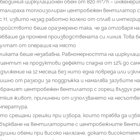
бходимия циркулационен обем от 820 m³/h – инженери
талираха топлоизолиран центробежен вентилатор с 
с H, извито назад работно колело от сплав и интегри
ройството беше оразмерено така, че да отговаря на
бваше да променя производствената си линия. Това б
зултат от операция на място
ликата беше незабавна. Равномерността на циркулаци
центът на продуктови дефекти спадна от 12% до сам
дължение на 12 месеца без нито една повреда или изкл
ишно от разходи за поддръжка и намалява загубите на 
браният центробежен вентилатор с горещ въздух ре
ткия живот, причинени от използването на несъотв
мпература.
то срещани грешки при избора, които трябва да изб
Объркване на вентилаторите с центробежните венти
здушни обеми при високо налягане, докато високот