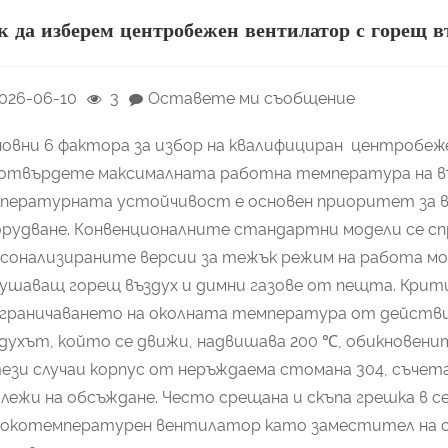
к да изберем центробежен вентилатор с горещ в
026-06-10
3
Оставете ми съобщение
овни 6 фактора за избор на квалифициран центробе
Потвърдете максималната работна температура на в
мпературната устойчивост е основен приоритет за 
рудване. Конвенционалните стандартни модели се сп
сонализираните версии за тежък режим на работа м
ушаващ горещ въздух и димни газове от пещта. Крит
граничаването на околната температура от действи
духът, който се движи, надвишава 200 ℃, обикновен
ези случаи корпус от неръждаема стомана 304, съчета
лежи на обсъждане. Често срещана и скъпа грешка в с
сокотемпературен вентилатор като заместител на с