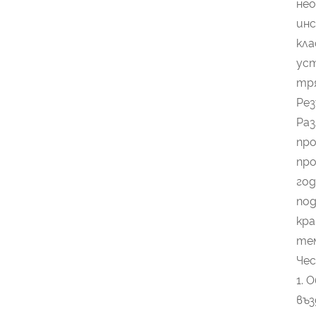
нео
инс
кла
уст
тря
Ре
Раз
про
про
год
под
кра
те
Чес
1. 
въ