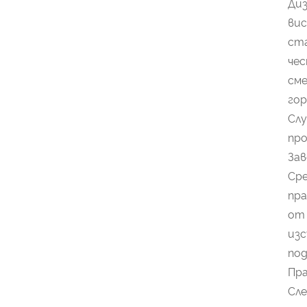
Диз
вис
ста
чес
сме
гор
Слу
про
Зав
Ср
пра
от 
изс
под
Пра
Сле