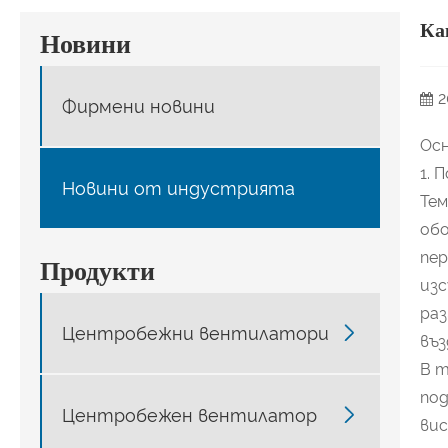
Ка
Новини
2
Фирмени новини
Осн
1. 
Новини от индустрията
Те
обо
пер
Продукти
изс
раз

Центробежни вентилатори
въз
В т
под

Центробежен вентилатор
ви