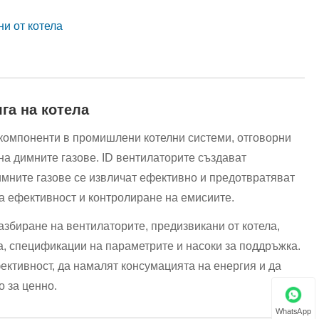
и от котела
га на котела
 компоненти в промишлени котелни системи, отговорни
на димните газове. ID вентилаторите създават
димните газове се извличат ефективно и предотвратяват
на ефективност и контролиране на емисиите.
азбиране на вентилаторите, предизвикани от котела,
а, спецификации на параметрите и насоки за поддръжка.
ктивност, да намалят консумацията на енергия и да
 за ценно.
WhatsApp