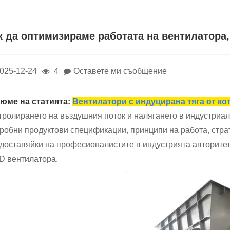
к да оптимизираме работата на вентилатора,
025-12-24
4
Оставете ми съобщение
юме на статията:
Вентилатори с индуцирана тяга от ко
тролирането на въздушния поток и налягането в индустриал
робни продуктови спецификации, принципи на работа, стра
доставяйки на професионалистите в индустрията авторитет
ID вентилатора.