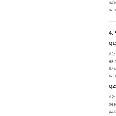
нат
нал
4.
Q1
A1:
на 
ID 
лаг
Q2
A2:
рез
раз