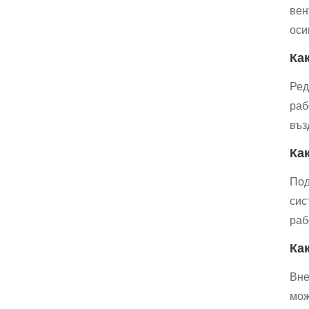
вен
оси
Ка
Ред
раб
въз
Ка
Под
сис
раб
Ка
Вне
мож