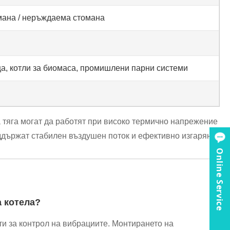
мана / неръждаема стомана
ща, котли за биомаса, промишлени парни системи
 тяга могат да работят при високо термично напрежение
ддържат стабилен въздушен поток и ефективно изгаряне.
Online Service
а котела?
и за контрол на вибрациите. Монтирането на