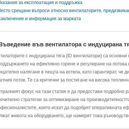
Указания за експлоатация и поддръжка
Често срещани въпроси относно вентилаторите, предизвикан
Заключение и информация за марката
 Въведение във вентилатора с индуцирана тя
тилаторите с индуцирана тяга (ID вентилатори) са основни
поддържането на ефективно горене и регулиране на потока 
ицателно налягане в пещта на котела, като гарантират, че 
атния поток. Те са критични за постигане на висока топлин
тралният фокус на тази статия е да предостави подробно р
ючително стратегии за оптимизиране на производителностт
фесионалистите, които искат да подобрят оперативната ефе
лжат живота на оборудването, ще намерят това ръководство