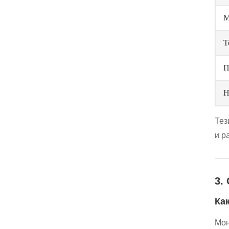
М
Т
П
Н
Тез
и р
3.
Ка
Мон