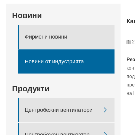
Новини
Ка
Фирмени новини
2
Рез
Новини от индустрията
кон
под
пре
Продукти
на 

Центробежни вентилатори

Центробежен вентилатор