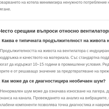
оварването на котела минимизира ненужното потребление 
ягане.
 Често срещани въпроси относно вентилатор
: Каква е типичната продължителност на живота н
 Продължителността на живота на вентилатора с индуцирана
поддръжка и качеството на материала. Със стандартна под
могат да издържат 10–15 години в промишлени условия. Ре
ерите е от решаващо значение за предотвратяване на пре
: Как може да се диагностицира необичаен шум?
 Ненормален шум може да означава износване на лагера, д
онанса на канала. Провеждането на анализ на вибрациите, 
хлабени компоненти позволява точна диагностика и навре