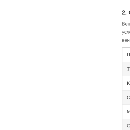
2.
Вен
усл
вен
П
Т
К
С
М
С