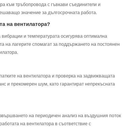
ора към тръбопровода с гъвкави съединители и
решаващо значение за дългосрочната работа.
та на вентилатора?
а вибрации и температурата осигурява оптимална
та на лагерите спомагат за поддържането на постоянен
илатора.
патките на вентилатора и проверка на задвижващата
анс и прекомерен шум, като гарантират непрекъсната
извършването на периодичен анализ на въздушния поток
работата на вентилатора в съответствие с