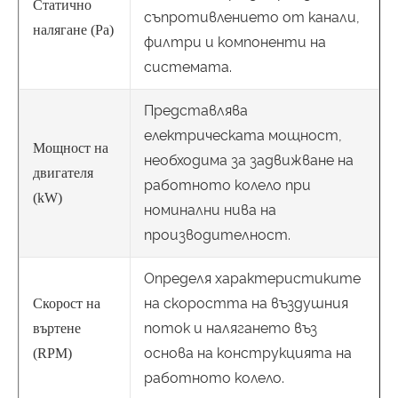
Статично
съпротивлението от канали,
налягане (Pa)
филтри и компоненти на
системата.
Представлява
електрическата мощност,
Мощност на
необходима за задвижване на
двигателя
работното колело при
(kW)
номинални нива на
производителност.
Определя характеристиките
на скоростта на въздушния
Скорост на
поток и налягането въз
въртене
основа на конструкцията на
(RPM)
работното колело.