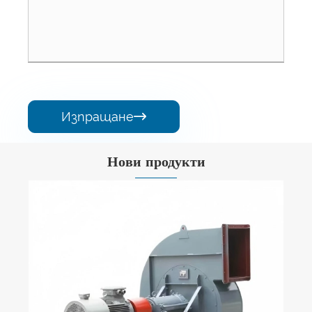
Изпращане

Нови продукти
Центробежен вентилатор с
директно задвижване
Виж повече >>