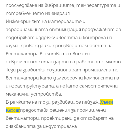
проследяване на вибрациите, температурата и
потреблението на енергия.
Инженерингът на материалите и
аеродинамичната оптимизация продължават да
подобряват издръжливостта и контрола на
шума, привеждайки производителността на
вентилатора в съответствие със
съвременните стандарти на работното място.
Тези разработки позиционират промишлените
вентилатори като дългосрочни компоненти на
инфраструктурата, а не като самостоятелни
механични устройства.
В рамките на този развиващ се пейзаж,
Хъбей
Кетонг
предоставя решения за промишлени
вентилатори, проектирани да отговарят на
очакванията за индустриална