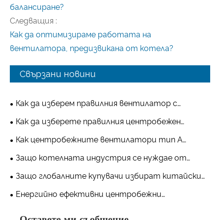
балансиране?
Следващия :
Как да оптимизираме работата на
вентилатора, предизвикана от котела?
Свързани новини
Как да изберем правилния вентилатор с
индуцирана тяга за промишлени приложения
Как да изберете правилния центробежен
вентилатор тип D за вашата промишлена
Как центробежните вентилатори тип А
вентилационна система?
подобряват вентилацията в складове и
Защо котелната индустрия се нуждае от
логистични центрове?
центробежни вентилатори с висока
Защо глобалните купувачи избират китайски
производителност?
производители на центробежни вентилатори
Енергийно ефективни центробежни
тип C за персонализирани проекти
вентилатори тип A помагат на клиентите да
Оставете ми съобщение
намалят дългосрочните оперативни разходи