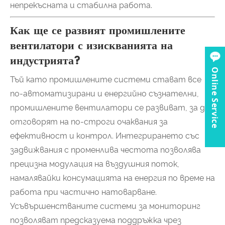
непрекъсната и стабилна работа.
Как ще се развият промишлените
вентилатори с изискванията на
индустрията?
Online Service
Тъй като промишлените системи стават все
по-автоматизирани и енергийно съзнателни,
промишлените вентилатори се развиват, за да
отговорят на по-строги очаквания за
ефективност и контрол. Интегрирането със
задвижвания с променлива честота позволява
прецизна модулация на въздушния поток,
намалявайки консумацията на енергия по време на
работа при частично натоварване.
Усъвършенстваните системи за мониторинг
позволяват предсказуема поддръжка чрез