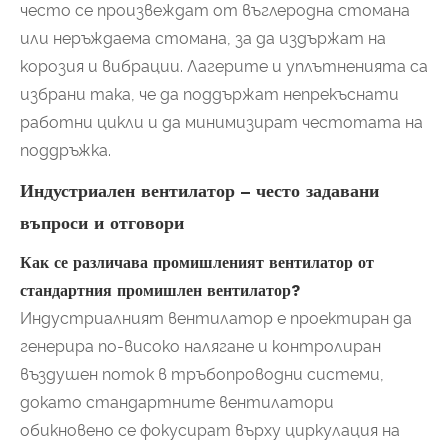
често се произвеждат от въглеродна стомана
или неръждаема стомана, за да издържат на
корозия и вибрации. Лагерите и уплътненията са
избрани така, че да поддържат непрекъснати
работни цикли и да минимизират честотата на
поддръжка.
Индустриален вентилатор – често задавани
въпроси и отговори
Как се различава промишленият вентилатор от
стандартния промишлен вентилатор?
Индустриалният вентилатор е проектиран да
генерира по-високо налягане и контролиран
въздушен поток в тръбопроводни системи,
докато стандартните вентилатори
обикновено се фокусират върху циркулация на