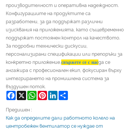
производителност и оперативна надеждност.
Конфигурациите на продуктите са
разработени, за да поддържат различни
изисквания на приложенията, като същевременно
поддържат постоянен контрол на качеството.
За подробни технически дискусии,
персонализирани спецификации или препоръки за
конкретно приложение,
свържете се с нас
да се
ангажира с професионален екип, фокусиран върху
интегрирането на промишлена система за
въздушен поток.
Facebook
X
WhatsApp
Pinterest
LinkedIn
Share
Предишен :
Как да определите дали работното колело на
центробежен вентилатор се нуждае от