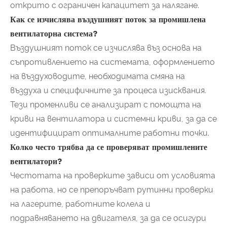
открито с ограничен капацитет за налягане.
Как се изчислява въздушният поток за промишлена
вентилаторна система?
Въздушният поток се изчислява въз основа на
съпротивлението на системата, оформлението
на въздуховодите, необходимата смяна на
въздуха и специфичните за процеса изисквания.
Тези променливи се анализират с помощта на
криви на вентилатора и системни криви, за да се
идентифицират оптималните работни точки.
Колко често трябва да се проверяват промишлените
вентилатори?
Честотата на проверките зависи от условията
на работа, но се препоръчват рутинни проверки
на лагерите, работните колела и
подравняването на двигателя, за да се осигури