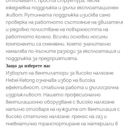
отличават с проста структура, лесна
ежедневна поддръжка и дълъг експлоатационен
живот. Рутинната поддръжка изисква само
проверка на работното състояние на двигателя
и редовно почистване на повърхността на
работното колело. Всички основни носими
компоненти са сменяеми, което значително
намалява по-късните разходи за експлоатация и
поддръжка за предприятията.
Защо да изберете нас
Изборът на вентилатори за високо налягане
Hebei Ketong означава избор на висока
ефективност, стабилна работа и дългосрочна
издръжливост. Нашето професионално
вентилационно оборудване с високо налягане
напълно отговаря на нуждите от вентилация с
високо статично налягане, пренос на газ и
пневматично транспортиране на материали в