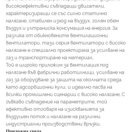
високоефективни съвпадащи двигатели,
характеризиращи се със силно статично
налягане, стабилен изход на въздух, голям обем
въздух и ултраниска консумация на енергия. За
разлика от обикновените вентилационни
вентилатори, тази серия вентилатори с високо
налягане е специално проектирана за усилване на
газ и транспортиране на материал.
Той е широко приложим за вентилация под
налягане във фабрични работилници, усилване на
газ за оборудване за защита на околната среда,
като адсорбционни кули, и идеално пасва на
всички промишлени сценарии с високо налягане. С
гъвкаво съвпадение на параметрите, той
ефективно отговаря на изискванията за
въздушен поток и налягане на различни
индустриални производствени връзки.
Приложна среда