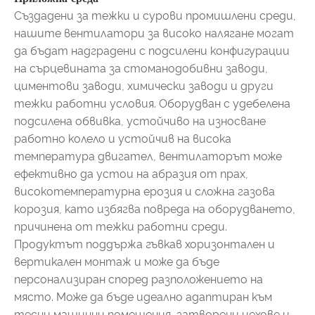
Създадени за тежки и сурови промишлени среди,
нашите вентилатори за високо налягане могат
да бъдат надградени с подсилени конфигурации
на сърцевината за стоманодобивни заводи,
циментови заводи, химически заводи и други
тежки работни условия. Оборудван с удебелена
подсилена обвивка, устойчиво на износване
работно колело и устойчив на висока
температура двигател, вентилаторът може
ефективно да устои на абразия от прах,
високотемпературна ерозия и сложна газова
корозия, като избягва повреда на оборудването,
причинена от тежки работни среди.
Продуктът поддържа гъвкав хоризонтален и
вертикален монтаж и може да бъде
персонализиран според разположението на
място. Може да бъде идеално адаптиран към
тесни машинни помещения, затворени цехове и