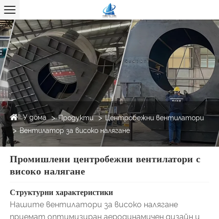
У дома
Продукти
Центробежни вентилатори
Вентилатор за високо налягане
Промишлени центробежни вентилатори с
високо налягане
Структурни характеристики
Нашите вентилатори за високо налягане
приемат оптимизиран аеродинамичен дизайн и