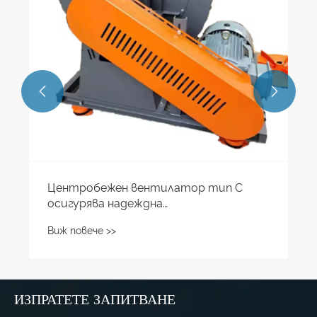


Центробежен вентилатор тип C
осигурява надеждна
производителност в промишлени
Виж повече >>
вентилационни приложения
ИЗПРАТЕТЕ ЗАПИТВАНЕ