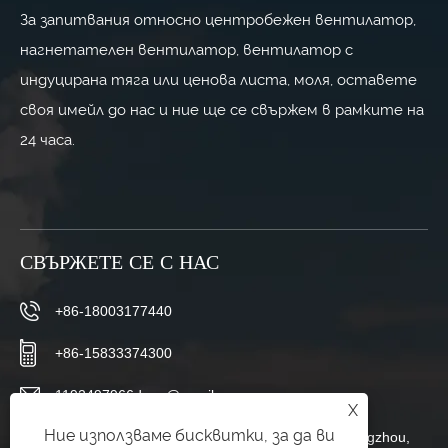
За запитвания относно центробежен вентилатор,
нагнетателен вентилатор, вентилатор с
индуцирана тяга или ценова листа, моля, оставете
своя имейл до нас и ние ще се свържем в рамките на
24 часа.
СВЪРЖЕТЕ СЕ С НАС
+86-18003177440
+86-15833374300
1192497966dong@gmail.com
X
Ние използваме бисквитки, за да ви
Changboluo Village, Siying Town, Botou City, Cangzhou,