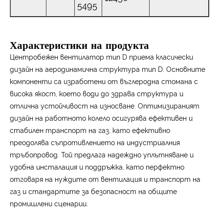
5495
Характеристики на продукта
Центробежен вентилатор тип D приема класически
дизайн на аеродинамична структура тип D. Основните
компоненти са изработени от въглеродна стомана с
висока якост, което води до здрава структура и
отлична устойчивост на износване. Оптимизираният
дизайн на работното колело осигурява ефективен и
стабилен транспорт на газ, като ефективно
преодолява съпротивлението на индустриалния
тръбопровод. Той предлага надеждно уплътняване и
удобна инсталация и поддръжка, като перфектно
отговаря на нуждите от вентилация и транспорт на
газ и стандартите за безопасност на общите
промишлени сценарии.