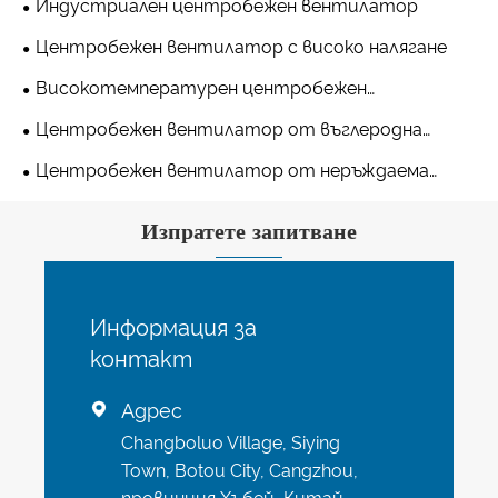
Индустриален центробежен вентилатор
Центробежен вентилатор с високо налягане
Високотемпературен центробежен
вентилатор
Центробежен вентилатор от въглеродна
стомана
Центробежен вентилатор от неръждаема
стомана
Изпратете запитване
Информация за
контакт
Адрес

Changboluo Village, Siying
Town, Botou City, Cangzhou,