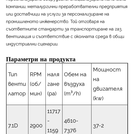
компании, металургични преработвателни предприятия
или доставчици на услуги за персонализиране на
промишленото инженерство. Той отговаря на
съответните стандарти за транспортиране на газ,
вентилация и съответствие с околната среда в общи
индустриални сценарии.
Параметри на продукта
Мощност
Тип
RPM
наля
Обем на
на
венти
(об/
гане
въздуха
двигателя
латор
мин)
(pa)
(m³/h)
(kw)
11717
-
4610-
7.1D
2900
37-2
1159
7376