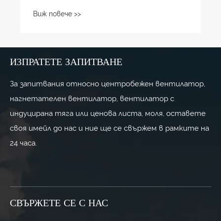
центробежен вентилатор тип А
Виж повече >>
решава проблема
ИЗПРАТЕТЕ ЗАПИТВАНЕ
За запитвания относно центробежен вентилатор,
нагнетателен вентилатор, вентилатор с
индуцирана тяга или ценова листа, моля, оставете
своя имейл до нас и ние ще се свържем в рамките на
24 часа.
СВЪРЖЕТЕ СЕ С НАС