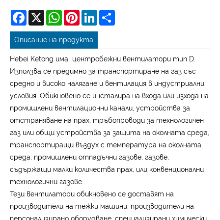
Facebook
X
WhatsApp
Pinterest
LinkedIn
Share
Описание на продукта
Hebei Ketong има центробежни вентилатори тип D.
Използва се предимно за транспортиране на газ със
средно и високо налягане и вентилация в индустриални
условия. Обикновено се инсталира на входа или изхода на
промишлени вентилационни канали, устройства за
отстраняване на прах, тръбопроводи за технологичен
газ или общи устройства за защита на околната среда,
транспортиращи въздух с температура на околната
среда, промишлени отпадъчни газове, газове,
съдържащи малки количества прах, или конвенционални
технологични газове.
Тези вентилатори обикновено се доставят на
производители на тежки машини, производители на
персонализирано оборудване, специализирани химически