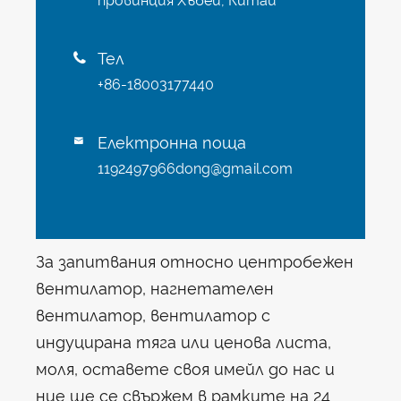
провинция Хъбей, Китай
Тел

+86-18003177440
Електронна поща

1192497966dong@gmail.com
За запитвания относно центробежен
вентилатор, нагнетателен
вентилатор, вентилатор с
индуцирана тяга или ценова листа,
моля, оставете своя имейл до нас и
ние ще се свържем в рамките на 24