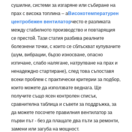
сушилни, системи за изгаряне или събиране на
прах с висока топлина – а
Високотемпературен
центробежен вентилатор
често е разликата
между стабилното производство и повтарящия
се престой. Тази статия разбива реалните
болезнени точки, с които се сблъскват купувачите
(шум, вибрации, бързо износване, опасно
изтичане, слабо налягане, натрупване на прах и
ненадеждно стартиране), след това съпоставя
всеки проблем с практически критерии за подбор,
които можете да използвате веднага. Ще
получите също ясен контролен списък,
сравнителна таблица и съвети за поддръжка, за
да можете посочете правилния вентилатор за
първи път - без да плащате два пъти за ремонти,
замени или загуба на мощност.