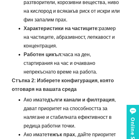
разтворители, корозивни вещества, ниво
на кислород и всякакъв риск от искри или
фин запалим прах.
Характеристики на частиците:
размер
на частиците, абразивност, лепкавост и
концентрация.
Работен цикъл:
часа на ден,
стартирания на час и очаквано
непрекъснато време на работа.
Стъпка 2: Изберете конфигурация, която
отговаря на вашата среда
Ако имате
дълги канали и филтрация
,
дават приоритет на способността за
налягане и стабилната ефективност в
Online Service
редица работни точки.
Ако имате
тежък прах
, дайте приоритет