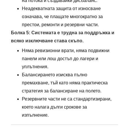
на потока и създавайки дисбаланс.
Неадекватната защита от износване
означава, че плащате многократно за
престои, ремонти и резервни части.
Болка 5: Системата е трудна за поддръжка и
всяко изключване става скъпо.
Няма ревизионни врати, няма подвижни
панели или лош достъп до лагери и
уплътнения.
Балансирането изисква пълно
премахване, тъй като няма практическа
стратегия за балансиране на полето.
Резервните части не са стандартизирани,
което налага дълги срокове за
изпълнение.