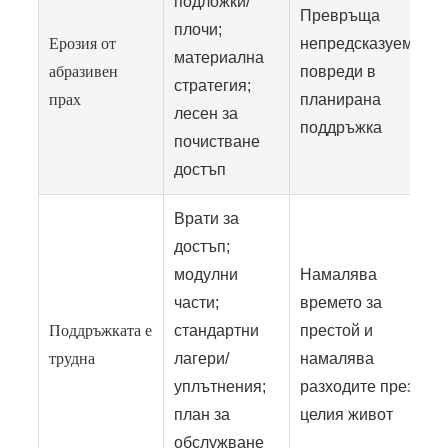
подложки/
Превръща
плочи;
Ерозия от
непредсказуемите
материална
абразивен
повреди в
стратегия;
прах
планирана
лесен за
поддръжка
почистване
достъп
Врати за
достъп;
модулни
Намалява
части;
времето за
Поддръжката е
стандартни
престой и
трудна
лагери/
намалява
уплътнения;
разходите през
план за
целия живот
обслужване