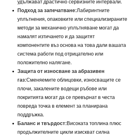
удължават драстично сервизните интервали.
Подход за запечатване:
Лабиринтните
уплътнения, опаковките или специализираните
методи за механично уплътняване могат да
намалят изтичането и да защитят
компонентите въз основа на това дали вашата
система работи под отрицателно или
положително налягане.
Защита от износване за абразивен
газ:
Сменяемите облицовки, износващите се
плочи, закалените водещи ръбове или
покритията могат да се превърнат в честа
повреда точка в елемент за планирана
поддръжка.
Баланс и твърдост:
Високата топлина плюс
продължителните цикли изискват силна