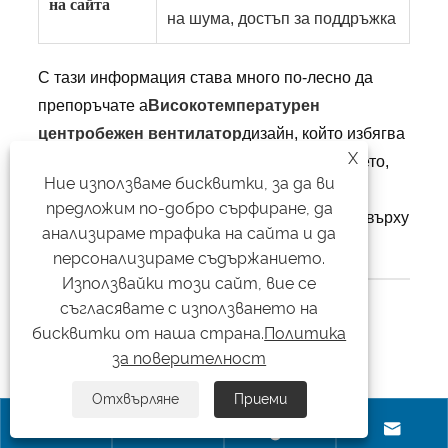
на сайта
на шума, достъп за поддръжка
С тази информация става много по-лесно да
препоръчате a
Високотемпературен
центробежен вентилатор
дизайн, който избягва
X
класиката капани: подценяване на налягането,
Ние използваме бисквитки, за да ви
игнориране на поведението на праха и
предложим по-добро сърфиране, да
пренебрегване на топлинните въздействия върху
анализираме трафика на сайта и да
лагерите и уплътненията.
персонализираме съдържанието.
Използвайки този сайт, вие се
съгласявате с използването на
ЧЗВ
бисквитки от наша страна.
Политика
В: Как да разбера дали имам нужда от
за поверителност
високотемпературен центробежен
Отхвърляне
Приеми
вентилатор вместо стандартен индустриален




вентилатор?