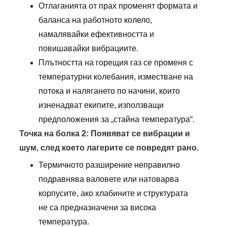
Отлаганията от прах променят формата и
баланса на работното колело,
намалявайки ефективността и
повишавайки вибрациите.
Плътността на горещия газ се променя с
температурни колебания, изместване на
потока и налягането по начини, които
изненадват екипите, използващи
предположения за „стайна температура“.
Точка на болка 2: Появяват се вибрации и
шум, след което лагерите се повредят рано.
Термичното разширение неправилно
подравнява валовете или натоварва
корпусите, ако хлабините и структурата
не са предназначени за висока
температура.