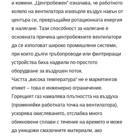
и комини. „Центробежен“ означава, че работното
колело на вентилатора изхвърля въздух навън от
центъра си, превръщайки ротационната енергия
в налягане. Тази способност за налягане е
основната причина центробежните вентилатори
да се използват широко промишлени системи,
при които дълги тръбопроводи или филтриращи
устройства биха надвили по-простото
оборудване за въздушен поток.
Частта „висока температура“ не е маркетингов
етикет – това е инженерно ограничение.
Горещият газ намалява плътността на въздуха
(променяйки работната точка на вентилатора),
ускорява окисляването, отслабва много
обикновени сплави с течение на времето и може
да унищожи смазочните материали, ако