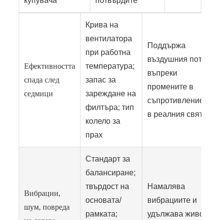
купувача
потвърдите
Крива на
вентилатора
Поддържа
при работна
въздушния поток
Ефективността
температура;
въпреки
спада след
запас за
промените в
седмици
зареждане на
съпротивлението
филтъра; тип
в реалния свят
колело за
прах
Стандарт за
балансиране;
твърдост на
Намалява
Вибрации,
основата/
вибрациите и
шум, повреда
рамката;
удължава живота