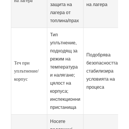
на лагера
защита на
на лагера
лагера от
топлина/прах
Тип
уплътнение,
подходящ за
Подобрява
режим на
Теч при
безопасността и
температура
уплътнение/
стабилизира
и налягане;
корпус
условията на
цялост на
процеса
корпуса;
инспекционни
пристанища
Носете