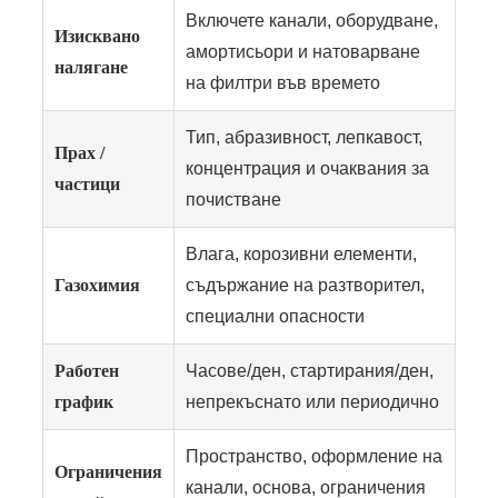
Включете канали, оборудване,
Изисквано
амортисьори и натоварване
налягане
на филтри във времето
Тип, абразивност, лепкавост,
Прах /
концентрация и очаквания за
частици
почистване
Влага, корозивни елементи,
Газохимия
съдържание на разтворител,
специални опасности
Работен
Часове/ден, стартирания/ден,
график
непрекъснато или периодично
Пространство, оформление на
Ограничения
канали, основа, ограничения