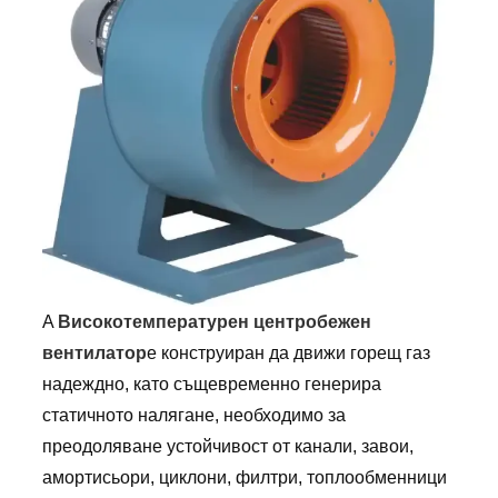
A
Високотемпературен центробежен
вентилатор
е конструиран да движи горещ газ
надеждно, като същевременно генерира
статичното налягане, необходимо за
преодоляване устойчивост от канали, завои,
амортисьори, циклони, филтри, топлообменници