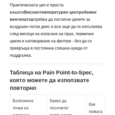
Практическата цел е проста:
вашите
Високотемпературен центробежен
вентилатор
трябва да постигне целите за
въздушен поток днес и все още да ги изпълнява
след месеци на излагане на прах, термични
цикли и натоварване на филтри - без да се
превръща в постоянна спешна нужда от
поддръжка.
Таблица на Pain Point-to-Spec,
която можете да използвате
повторно
Болезнена
Какво да
Как
точка на
посочите/
помага