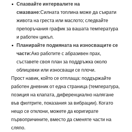
Спазвайте интервалите на
смазване:
Силната топлина може да съкрати
живота на греста или маслото; следвайте
препоръчания график за вашата температура
и работен цикъл.
Планирайте подмяната на износващите се
части:
Ако работите с абразивен прах,
съставете своя план за поддръжка около
облицовки или износващи се плочи.
Прост навик, който се отплаща: поддържайте
работен дневник от една страница (температура,
позиция на клапата, диференциално налягане
във филтрите, показания за вибрации). Когато
нещо се отклони, можете да коригирате
първопричините, вместо да сменяте части на
сляпо.