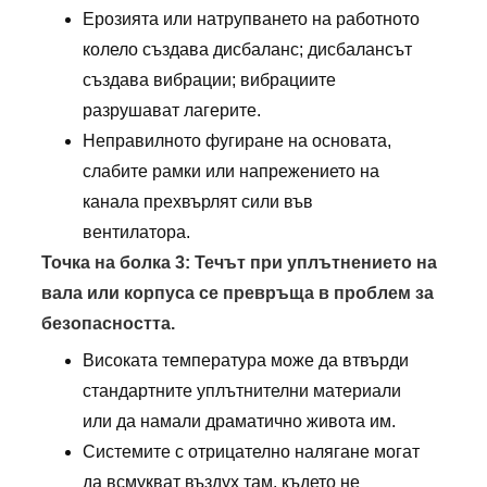
Ерозията или натрупването на работното
колело създава дисбаланс; дисбалансът
създава вибрации; вибрациите
разрушават лагерите.
Неправилното фугиране на основата,
слабите рамки или напрежението на
канала прехвърлят сили във
вентилатора.
Точка на болка 3: Течът при уплътнението на
вала или корпуса се превръща в проблем за
безопасността.
Високата температура може да втвърди
стандартните уплътнителни материали
или да намали драматично живота им.
Системите с отрицателно налягане могат
да всмукват въздух там, където не