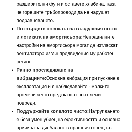
разширителни фуги и оставете хлабина, така
че горещите тръбопроводи да не нарушат
подравняването.
Потвърдете посоката на въздушния поток
и логиката на амортисьора:
Неправилните
настройки на амортисьора могат да изтласкат
вентилатора извън предвидения му работен
регион.
Ранно проследяване на
вибрациите:
Основна вибрация при пускане в
експлоатация и я наблюдавайте - малките
промени често предсказват по-големи
повреди.
Поддържайте колелото чисто:
Натрупването
е безшумен убиец на ефективността и основна
причина за дисбаланс в прашния горещ газ.