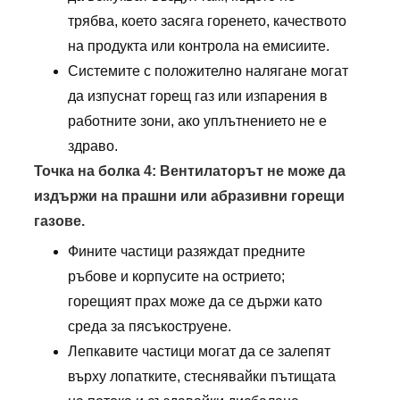
трябва, което засяга горенето, качеството
на продукта или контрола на емисиите.
Системите с положително налягане могат
да изпуснат горещ газ или изпарения в
работните зони, ако уплътнението не е
здраво.
Точка на болка 4: Вентилаторът не може да
издържи на прашни или абразивни горещи
газове.
Фините частици разяждат предните
ръбове и корпусите на острието;
горещият прах може да се държи като
среда за пясъкоструене.
Лепкавите частици могат да се залепят
върху лопатките, стеснявайки пътищата