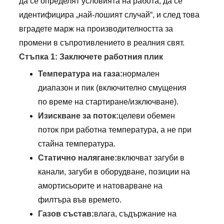
да се определят условията на работа, да се
идентифицира „най-лошият случай“, и след това
вградете марж на производителността за
промени в съпротивлението в реалния свят.
Стъпка 1: Заключете работния плик
Температура на газа:
нормален
диапазон и пик (включително смущения
по време на стартиране/изключване).
Изискване за поток:
целеви обемен
поток при работна температура, а не при
стайна температура.
Статично налягане:
включват загуби в
канали, загуби в оборудване, позиции на
амортисьорите и натоварване на
филтъра във времето.
Газов състав:
влага, съдържание на