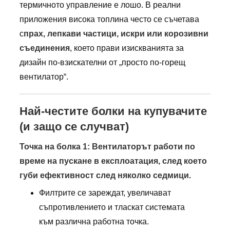
термичното управление е лошо. В реални
приложения висока топлина често се съчетава
с
прах, лепкави частици, искри или корозивни
съединения
, което прави изискванията за
дизайн по-взискателни от „просто по-горещ
вентилатор“.
Най-честите болки на купувачите
(и защо се случват)
Точка на болка 1: Вентилаторът работи по
време на пускане в експлоатация, след което
губи ефективност след няколко седмици.
Филтрите се зареждат, увеличават
съпротивлението и тласкат системата
към различна работна точка.