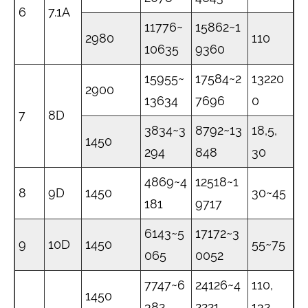
6
7.1A
11776~
15862~1
2980
110
10635
9360
15955~
17584~2
13220
2900
13634
7696
0
7
8D
3834~3
8792~13
18,5,
1450
294
848
30
4869~4
12518~1
8
9D
1450
30~45
181
9717
6143~5
17172~3
9
10D
1450
55~75
065
0052
7747~6
24126~4
110,
1450
382
2221
132