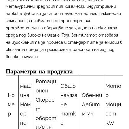
металургични предприятия, химически индустриални
паркове, фабрики за строителни материали, инженерни
компании за пневматичен транспорт или
производители на оборудване за защита на околната
среда под високо налягане. Този вентилатор отговаря
на изискванията за процеса и стандартите за емисии в
околната среда за промишлен транспорт на газ под
високо налягане.
Параметри на продукта
Ротаци
маш
Общо
Мото
онен
Но
ина
наляга
Обемни
р
Скорос
ме
Ном
не
Дебит
Мощн
т
р
ер
татк
м³/ч
ост
оборот
не
о
KW
и/мин