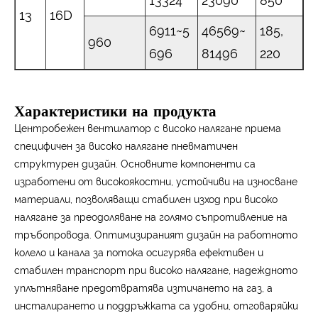
13324
23090
850
13
16D
6911~5
46569~
185,
960
696
81496
220
Характеристики на продукта
Центробежен вентилатор с високо налягане приема
специфичен за високо налягане пневматичен
структурен дизайн. Основните компоненти са
изработени от високоякостни, устойчиви на износване
материали, позволяващи стабилен изход при високо
налягане за преодоляване на голямо съпротивление на
тръбопровода. Оптимизираният дизайн на работното
колело и канала за потока осигурява ефективен и
стабилен транспорт при високо налягане, надеждното
уплътняване предотвратява изтичането на газ, а
инсталирането и поддръжката са удобни, отговаряйки