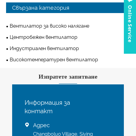
Свързана категория
Online Service
Вентилатор за високо налягане
Центробежен вентилатор
Индустриален вентилатор
Високотемпературен вентилатор
Изпратете запитване
Информация за
контакт
Адрес

Changboluo Village, Siying