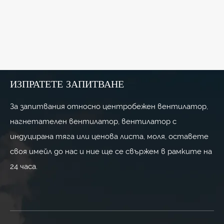
Как да изберете правилния
промишлен вентилатор за системи с
високо налягане: Ръководство за
Виж повече >>
центробежен вентилатор тип D
ИЗПРАТЕТЕ ЗАПИТВАНЕ
За запитвания относно центробежен вентилатор,
нагнетателен вентилатор, вентилатор с
индуцирана тяга или ценова листа, моля, оставете
своя имейл до нас и ние ще се свържем в рамките на
24 часа.