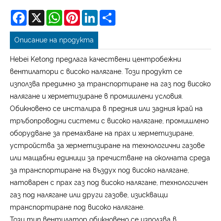
Facebook
X
WhatsApp
Pinterest
LinkedIn
Share
Описание на продукта
Hebei Ketong предлага качествени центробежни
вентилатори с високо налягане. Този продукт се
използва предимно за транспортиране на газ под високо
налягане и херметизиране в промишлени условия.
Обикновено се инсталира в предния или задния край на
тръбопроводни системи с високо налягане, промишлено
оборудване за премахване на прах и херметизиране,
устройства за херметизиране на технологични газове
или мащабни единици за пречистване на околната среда
за транспортиране на въздух под високо налягане,
натоварен с прах газ под високо налягане, технологичен
газ под налягане или други газове, изискващи
транспортиране под високо налягане.
Този тип вентилатор обикновено се използва в