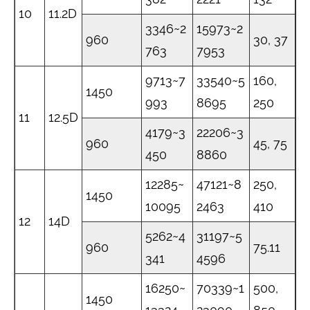
10
11.2D
3346~2
15973~2
960
30, 37
763
7953
9713~7
33540~5
160,
1450
993
8695
250
11
12.5D
4179~3
22206~3
960
45, 75
450
8860
12285~
47121~8
250,
1450
10095
2463
410
12
14D
5262~4
31197~5
960
75.11
341
4596
16250~
70339~1
500,
1450