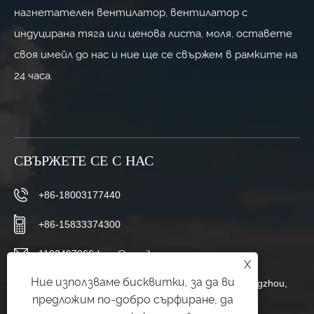
нагнетателен вентилатор, вентилатор с
индуцирана тяга или ценова листа, моля, оставете
своя имейл до нас и ние ще се свържем в рамките на
24 часа.
СВЪРЖЕТЕ СЕ С НАС
+86-18003177440
+86-15833374300
1192497966dong@gmail.com
X
Ние използваме бисквитки, за да ви
Changboluo Village, Siying Town, Botou City, Cangzhou,
предложим по-добро сърфиране, да
провинция Хъбей, Китай