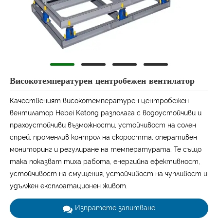
Високотемпературен центробежен вентилатор
Качественият високотемпературен центробежен
вентилатор Hebei Ketong разполага с водоустойчиви и
прахоустойчиви възможности, устойчивост на солен
спрей, променлив контрол на скоростта, оперативен
мониторинг и регулиране на температурата. Те също
така показват тиха работа, енергийна ефективност,
устойчивост на смущения, устойчивост на чупливост и
удължен експлоатационен живот.
Изпратете запитване