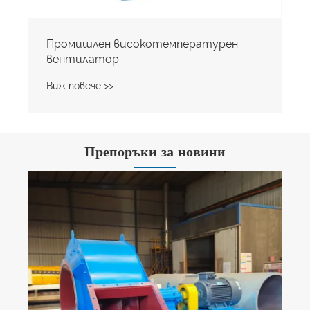
Промишлен високотемпературен
вентилатор
Виж повече >>
Препоръки за новини
Как центробежните вентилатори
тип А подобряват вентилацията в
складове и логистични центрове?
Виж повече >>