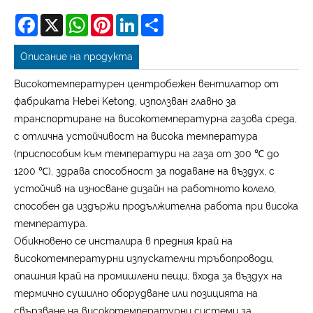
Facebook
X
WhatsApp
Pinterest
LinkedIn
Share
Описание на продукта
Високотемпературен центробежен вентилатор от
фабриката Hebei Ketong, използван главно за
транспортиране на високотемпературна газова среда,
с отлична устойчивост на висока температура
(приспособим към температури на газа от 300 ℃ до
1200 ℃), здрава способност за подаване на въздух, с
устойчив на износване дизайн на работното колело,
способен да издържи продължителна работа при висока
температура.
Обикновено се инсталира в предния край на
високотемпературни изпускателни тръбопроводи,
опашния край на промишлени пещи, входа за въздух на
термично сушилно оборудване или позицията на
свързване на високотемпературни системи за