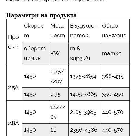
Параметри на продукта
Скорос
Мощ
Въздушен
Общо
т
ност
поток
налягане
Про
ект
оборот
m &
KW
татко
и/мин
sup3;/ч
0,75/
1450
1375-2654
368-435
220v
2.5A
1450
0.75
1405-2865
350-450
1.1/22
1450
2105-3985
440-570
0v
2.8A
1450
1.1
2356-4386
440-570