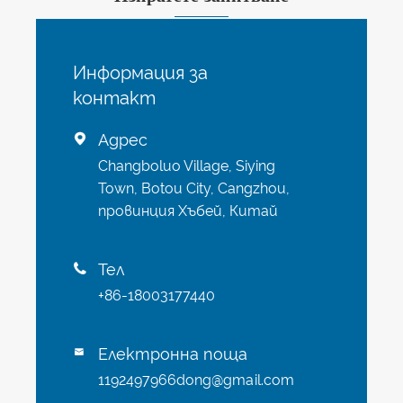
Информация за
контакт
Адрес

Changboluo Village, Siying
Town, Botou City, Cangzhou,
провинция Хъбей, Китай
Тел

+86-18003177440
Електронна поща

1192497966dong@gmail.com