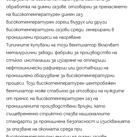
обработка на димни газове, отговорни за пренасянето
на високотемпературен димен газ,
високотемпературен горещ въздух или други
високотемпературни газови среди, генерирани в
промишлени процеси на нагряване.
Типичните купувачи на този вентилатор включват
металургични заводи, фабрики за производство на
стъкло, инсталации за изгаряне на отпадъци,
нефтохимически рафинерии или доставчици на
промишлено оборудване за високотемпературни
процеси. Този високотемпературен центробежен
вентилатор може стабилно да отговори на нуждите
от пренос на високотемпературен газ на
промишлените производствени връзки, като
същевременно стриктно спазва националните
стандарти за промишлена безопасност и изискванията
за опазване на околната среда при
високотемпературни емисии на димни газове.