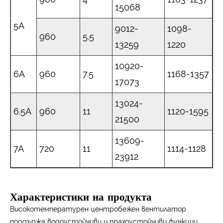
15068
5А
9012-
1098-
960
5.5
13259
1220
10920-
6А
960
7.5
1168-1357
17073
13024-
6.5A
960
11
1120-1595
21500
13609-
7А
720
11
1114-1128
23912
Характеристики на продукта
Високотемпературен центробежен вентилатор
поддържа водоустойчиви и прахоустойчиви функции,