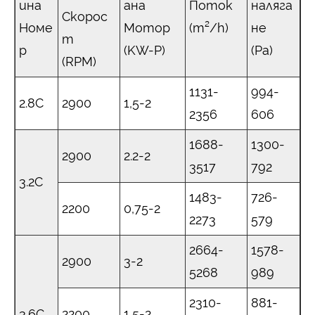
ина
ана
Поток
наляга
Скорос
Номе
Мотор
(m²/h)
не
т
р
(KW-P)
(Pa)
(RPM)
1131-
994-
2.8C
2900
1,5-2
2356
606
1688-
1300-
2900
2.2-2
3517
792
3.2C
1483-
726-
2200
0,75-2
2273
579
2664-
1578-
2900
3-2
5268
989
2310-
881-
3.6C
2200
1,5-2