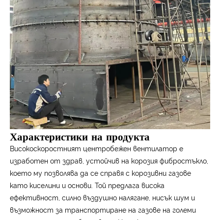
Характеристики на продукта
Високоскоростният центробежен вентилатор е
изработен от здрав, устойчив на корозия фибростъкло,
което му позволява да се справя с корозивни газове
като киселини и основи. Той предлага висока
ефективност, силно въздушно налягане, нисък шум и
възможност за транспортиране на газове на големи