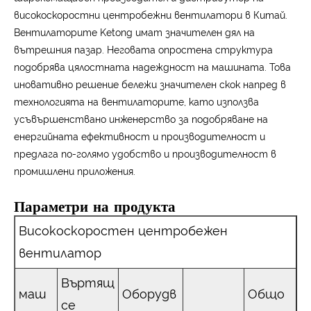
високоскоростни центробежни вентилатори в Китай.
Вентилаторите Ketong имат значителен дял на
вътрешния пазар. Неговата опростена структура
подобрява цялостната надеждност на машината. Това
иновативно решение бележи значителен скок напред в
технологията на вентилаторите, като използва
усъвършенствано инженерство за подобряване на
енергийната ефективност и производителност и
предлага по-голямо удобство и производителност в
промишлени приложения.
Параметри на продукта
Високоскоростен центробежен
вентилатор
Въртящ
маш
Оборудв
Общо
се