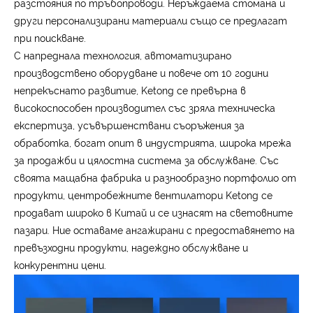
разстояния по тръбопроводи. Неръждаема стомана и
други персонализирани материали също се предлагат
при поискване.
С напреднала технология, автоматизирано
производствено оборудване и повече от 10 години
непрекъснато развитие, Ketong се превърна в
високоспособен производител със зряла техническа
експертиза, усъвършенствани съоръжения за
обработка, богат опит в индустрията, широка мрежа
за продажби и цялостна система за обслужване. Със
своята мащабна фабрика и разнообразно портфолио от
продукти, центробежните вентилатори Ketong се
продават широко в Китай и се изнасят на световните
пазари. Ние оставаме ангажирани с предоставянето на
превъзходни продукти, надеждно обслужване и
конкурентни цени.