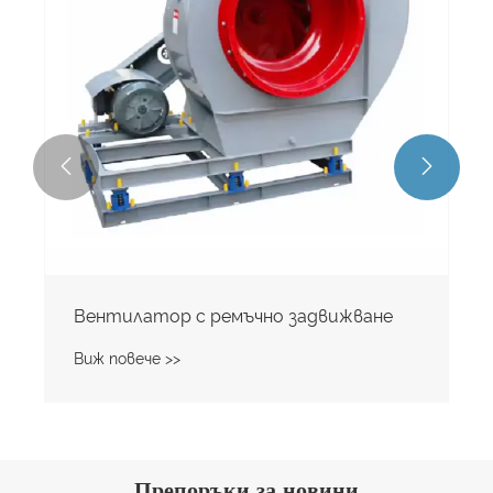


Индустриален вентилатор за високо
налягане
Виж повече >>
Препоръки за новини