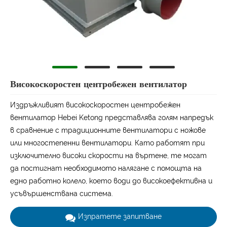
Високоскоростен центробежен вентилатор
Издръжливият високоскоростен центробежен
вентилатор Hebei Ketong представлява голям напредък
в сравнение с традиционните вентилатори с ножове
или многостепенни вентилатори. Като работят при
изключително високи скорости на въртене, те могат
да постигнат необходимото налягане с помощта на
едно работно колело, което води до високоефективна и
усъвършенствана система.
Изпратете запитване