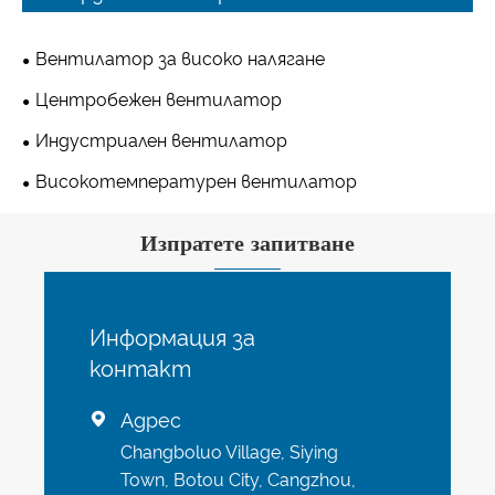
Вентилатор за високо налягане
Центробежен вентилатор
Индустриален вентилатор
Високотемпературен вентилатор
Изпратете запитване
Информация за
контакт
Адрес

Changboluo Village, Siying
Town, Botou City, Cangzhou,