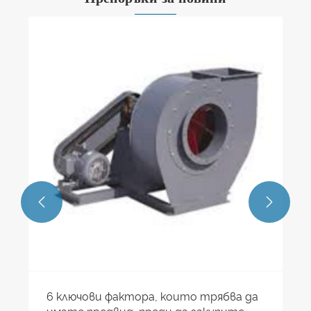
Кои са ключовите моменти при
ежедневната поддръжка на
центробежните вентилатори?
Виж повече >>

