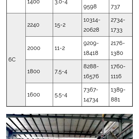
1400
3.0-4
9598
737
10314-
2734-
2240
15-2
20628
1733
9209-
2176-
2000
11-2
18418
1380
6C
8288-
1760-
1800
7,5-4
16576
1116
7367-
1389-
1600
5.5-4
14734
881