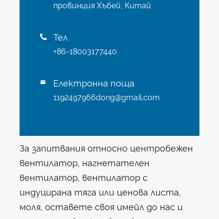
провинция Хъбей, Китай
Тел

+86-18003177440
Електронна поща

1192497966dong@gmail.com
За запитвания относно центробежен
вентилатор, нагнетателен
вентилатор, вентилатор с
индуцирана тяга или ценова листа,
моля, оставете своя имейл до нас и