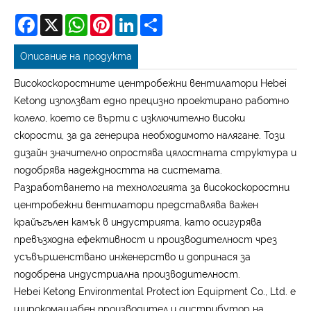
Facebook
X
WhatsApp
Pinterest
LinkedIn
Share
Описание на продукта
Високоскоростните центробежни вентилатори Hebei
Ketong използват едно прецизно проектирано работно
колело, което се върти с изключително високи
скорости, за да генерира необходимото налягане. Този
дизайн значително опростява цялостната структура и
подобрява надеждността на системата.
Разработването на технологията за високоскоростни
центробежни вентилатори представлява важен
крайъгълен камък в индустрията, като осигурява
превъзходна ефективност и производителност чрез
усъвършенствано инженерство и допринася за
подобрена индустриална производителност.
Hebei Ketong Environmental Protection Equipment Co., Ltd. е
широкомащабен производител и дистрибутор на